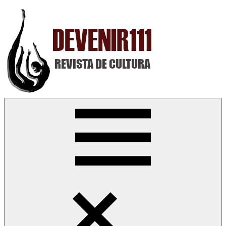
Saltar
al
contenido
Devenir111
Revista
Digital
de
Cultura