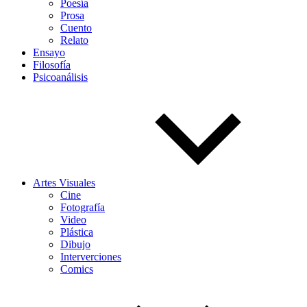
Poesía
Prosa
Cuento
Relato
Ensayo
Filosofía
Psicoanálisis
Artes Visuales
Cine
Fotografía
Video
Plástica
Dibujo
Interverciones
Comics