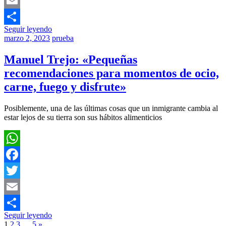
Twitter
Email
Seguir leyendo
Compartir
marzo 2, 2023
prueba
Manuel Trejo: «Pequeñas
recomendaciones para momentos de ocio,
carne, fuego y disfrute»
Posiblemente, una de las últimas cosas que un inmigrante cambia al
estar lejos de su tierra son sus hábitos alimenticios
WhatsApp
Facebook
Twitter
Email
Seguir leyendo
Compartir
Paginación
Siguientes
1
2
3
…
5
»