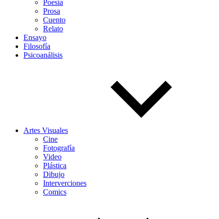
Poesía
Prosa
Cuento
Relato
Ensayo
Filosofía
Psicoanálisis
Artes Visuales
Cine
Fotografía
Video
Plástica
Dibujo
Interverciones
Comics