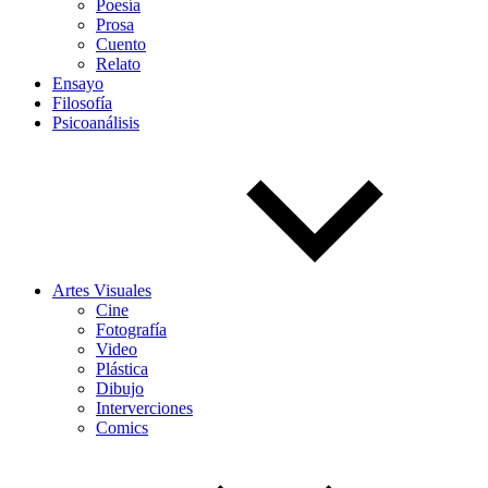
Poesía
Prosa
Cuento
Relato
Ensayo
Filosofía
Psicoanálisis
Artes Visuales
Cine
Fotografía
Video
Plástica
Dibujo
Interverciones
Comics