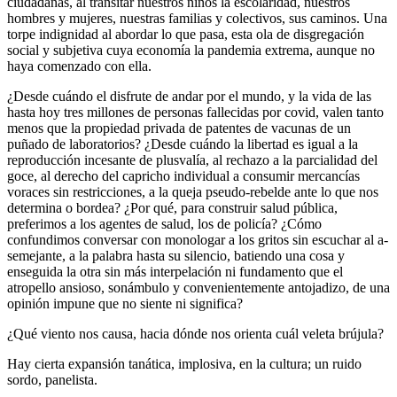
ciudadanas, al transitar nuestros niños la escolaridad, nuestros
hombres y mujeres, nuestras familias y colectivos, sus caminos. Una
torpe indignidad al abordar lo que pasa, esta ola de disgregación
social y subjetiva cuya economía la pandemia extrema, aunque no
haya comenzado con ella.
¿Desde cuándo el disfrute de andar por el mundo, y la vida de las
hasta hoy tres millones de personas fallecidas por covid, valen tanto
menos que la propiedad privada de patentes de vacunas de un
puñado de laboratorios? ¿Desde cuándo la libertad es igual a la
reproducción incesante de plusvalía, al rechazo a la parcialidad del
goce, al derecho del capricho individual a consumir mercancías
voraces sin restricciones, a la queja pseudo-rebelde ante lo que nos
determina o bordea? ¿Por qué, para construir salud pública,
preferimos a los agentes de salud, los de policía? ¿Cómo
confundimos conversar con monologar a los gritos sin escuchar al a-
semejante, a la palabra hasta su silencio, batiendo una cosa y
enseguida la otra sin más interpelación ni fundamento que el
atropello ansioso, sonámbulo y convenientemente antojadizo, de una
opinión impune que no siente ni significa?
¿Qué viento nos causa, hacia dónde nos orienta cuál veleta brújula?
Hay cierta expansión tanática, implosiva, en la cultura; un ruido
sordo, panelista.