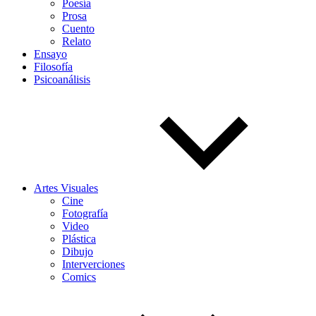
Poesía
Prosa
Cuento
Relato
Ensayo
Filosofía
Psicoanálisis
Artes Visuales
Cine
Fotografía
Video
Plástica
Dibujo
Interverciones
Comics