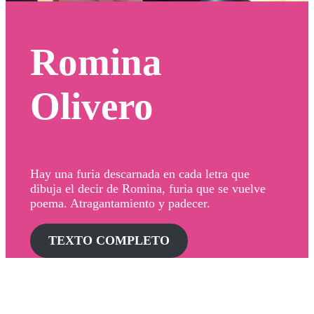
Romina
Olivero
Hay una furia descarnada en cada letra que
dibuja el decir de Romina, furia que se vuelve
poema. Atragantamiento y padecer.
TEXTO COMPLETO