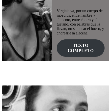
Virginia va, por un cuerpo de
moebius, entre hambre y
alimento, entre el otro y el
tuétano, con palabras que la
llevan, no sin tocar el hueso, y
chorearle la alacena.
TEXTO
COMPLETO