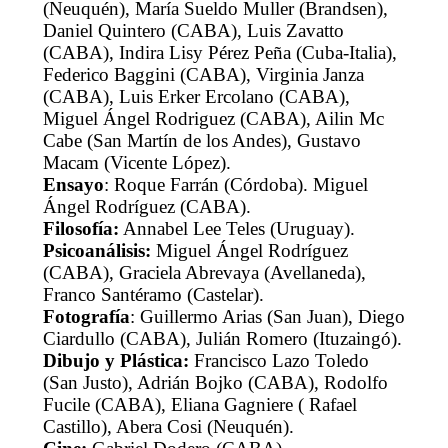
(Neuquén), María Sueldo Muller (Brandsen),
Daniel Quintero (CABA), Luis Zavatto
(CABA), Indira Lisy Pérez Peña (Cuba-Italia),
Federico Baggini (CABA), Virginia Janza
(CABA), Luis Erker Ercolano (CABA),
Miguel Ángel Rodriguez (CABA), Ailin Mc
Cabe (San Martín de los Andes), Gustavo
Macam (Vicente López).
Ensayo
: Roque Farrán (Córdoba). Miguel
Ángel Rodríguez (CABA).
Filosofía:
Annabel Lee Teles (Uruguay).
Psicoanálisis:
Miguel Ángel Rodríguez
(CABA), Graciela Abrevaya (Avellaneda),
Franco Santéramo (Castelar).
Fotografía
: Guillermo Arias (San Juan), Diego
Ciardullo (CABA), Julián Romero (Ituzaingó).
Dibujo y Plástica:
Francisco Lazo Toledo
(San Justo), Adrián Bojko (CABA), Rodolfo
Fucile (CABA), Eliana Gagniere ( Rafael
Castillo), Abera Cosi (Neuquén).