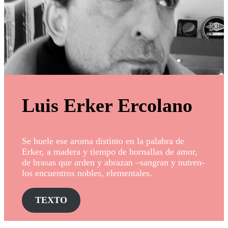
Luis Erker Ercolano
Se huele ese aroma distinto en la palabra de
Erker, a madera y tiempo de hornallas de amor,
de brasas que arden y abrazan –sangran y nutren-
los encuentros nobles, elementales.
TEXTO