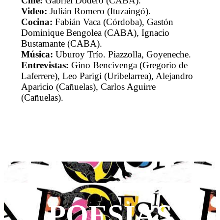
Cine:
Gabriel Dodero (CABA).
Video:
Julián Romero (Ituzaingó).
Cocina:
Fabián Vaca (Córdoba), Gastón
Dominique Bengolea (CABA), Ignacio
Bustamante (CABA).
Música:
Uburoy Trío. Piazzolla, Goyeneche.
Entrevistas:
Gino Bencivenga (Gregorio de
Laferrere), Leo Parigi (Uribelarrea), Alejandro
Aparicio (Cañuelas), Carlos Aguirre
(Cañuelas).
POESIAS