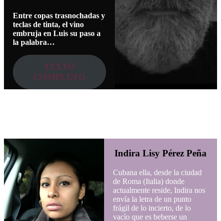
Entre copas trasnochadas y
teclas de tinta, el vino
embruja en Luis su paso a
la palabra…
TEXTO
COMPLETO
Indira Lisy Pérez Peña
Cubana ella, desde la ciudad
de Roma (Italia) donde
actualmente reside, Indira nos
envía la letra de un punto
frágil de lo incierto, de lo
vacío que es beberse un