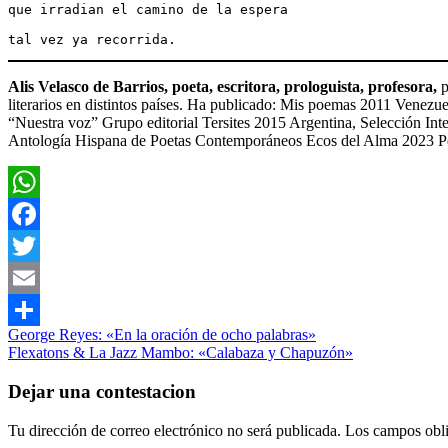
que irradian el camino de la espera
tal vez ya recorrida.
Alis Velasco de Barrios, poeta, escritora, prologuista, profesora,
p
literarios en distintos países. Ha publicado: Mis poemas 2011 Venez
“Nuestra voz” Grupo editorial Tersites 2015 Argentina, Selección In
Antología Hispana de Poetas Contemporáneos Ecos del Alma 2023 P
WhatsApp
Facebook
Twitter
Email
Navegación
Entrada
Literatura
George Reyes: «En la oración de ocho palabras»
Compartir
anterior:
Siguiente
Poesía
Flexatons & La Jazz Mambo: «Calabaza y Chapuzón»
de
entrada:
entradas
Dejar una contestacion
Tu dirección de correo electrónico no será publicada.
Los campos obli