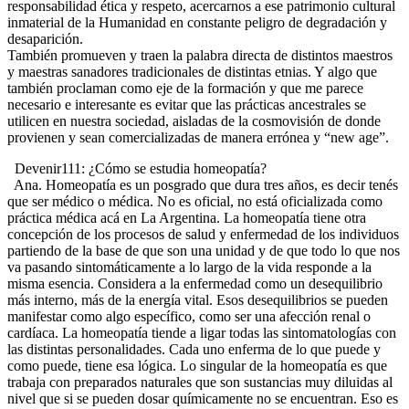
responsabilidad ética y respeto, acercarnos a ese patrimonio cultural
inmaterial de la Humanidad en constante peligro de degradación y
desaparición.
También promueven y traen la palabra directa de distintos maestros
y maestras sanadores tradicionales de distintas etnias. Y algo que
también proclaman como eje de la formación y que me parece
necesario e interesante es evitar que las prácticas ancestrales se
utilicen en nuestra sociedad, aisladas de la cosmovisión de donde
provienen y sean comercializadas de manera errónea y “new age”.
Devenir111: ¿Cómo se estudia homeopatía?
Ana. Homeopatía es un posgrado que dura tres años, es decir tenés
que ser médico o médica. No es oficial, no está oficializada como
práctica médica acá en La Argentina. La homeopatía tiene otra
concepción de los procesos de salud y enfermedad de los individuos
partiendo de la base de que son una unidad y de que todo lo que nos
va pasando sintomáticamente a lo largo de la vida responde a la
misma esencia. Considera a la enfermedad como un desequilibrio
más interno, más de la energía vital. Esos desequilibrios se pueden
manifestar como algo específico, como ser una afección renal o
cardíaca. La homeopatía tiende a ligar todas las sintomatologías con
las distintas personalidades. Cada uno enferma de lo que puede y
como puede, tiene esa lógica. Lo singular de la homeopatía es que
trabaja con preparados naturales que son sustancias muy diluidas al
nivel que si se pueden dosar químicamente no se encuentran. Eso es