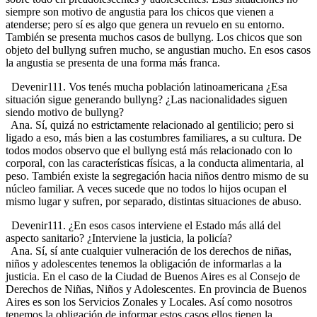
siempre son motivo de angustia para los chicos que vienen a
atenderse; pero sí es algo que genera un revuelo en su entorno.
También se presenta muchos casos de bullyng. Los chicos que son
objeto del bullyng sufren mucho, se angustian mucho. En esos casos
la angustia se presenta de una forma más franca.
Devenir111. Vos tenés mucha población latinoamericana ¿Esa
situación sigue generando bullyng? ¿Las nacionalidades siguen
siendo motivo de bullyng?
Ana. Sí, quizá no estrictamente relacionado al gentilicio; pero si
ligado a eso, más bien a las costumbres familiares, a su cultura. De
todos modos observo que el bullyng está más relacionado con lo
corporal, con las características físicas, a la conducta alimentaria, al
peso. También existe la segregación hacia niños dentro mismo de su
núcleo familiar. A veces sucede que no todos lo hijos ocupan el
mismo lugar y sufren, por separado, distintas situaciones de abuso.
Devenir111. ¿En esos casos interviene el Estado más allá del
aspecto sanitario? ¿Interviene la justicia, la policía?
Ana. Sí, sí ante cualquier vulneración de los derechos de niñas,
niños y adolescentes tenemos la obligación de informarlas a la
justicia. En el caso de la Ciudad de Buenos Aires es al Consejo de
Derechos de Niñas, Niños y Adolescentes. En provincia de Buenos
Aires es son los Servicios Zonales y Locales. Así como nosotros
tenemos la obligación de informar estos casos ellos tienen la