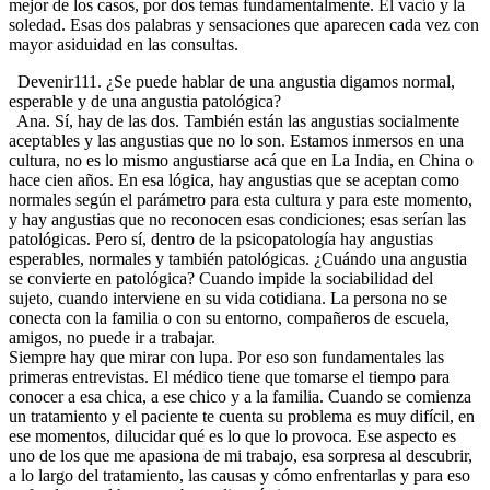
mejor de los casos, por dos temas fundamentalmente. El vacío y la
soledad. Esas dos palabras y sensaciones que aparecen cada vez con
mayor asiduidad en las consultas.
Devenir111. ¿Se puede hablar de una angustia digamos normal,
esperable y de una angustia patológica?
Ana. Sí, hay de las dos. También están las angustias socialmente
aceptables y las angustias que no lo son. Estamos inmersos en una
cultura, no es lo mismo angustiarse acá que en La India, en China o
hace cien años. En esa lógica, hay angustias que se aceptan como
normales según el parámetro para esta cultura y para este momento,
y hay angustias que no reconocen esas condiciones; esas serían las
patológicas. Pero sí, dentro de la psicopatología hay angustias
esperables, normales y también patológicas. ¿Cuándo una angustia
se convierte en patológica? Cuando impide la sociabilidad del
sujeto, cuando interviene en su vida cotidiana. La persona no se
conecta con la familia o con su entorno, compañeros de escuela,
amigos, no puede ir a trabajar.
Siempre hay que mirar con lupa. Por eso son fundamentales las
primeras entrevistas. El médico tiene que tomarse el tiempo para
conocer a esa chica, a ese chico y a la familia. Cuando se comienza
un tratamiento y el paciente te cuenta su problema es muy difícil, en
ese momentos, dilucidar qué es lo que lo provoca. Ese aspecto es
uno de los que me apasiona de mi trabajo, esa sorpresa al descubrir,
a lo largo del tratamiento, las causas y cómo enfrentarlas y para eso