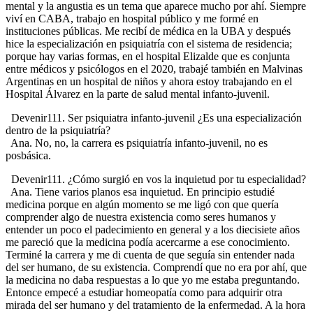
mental y la angustia es un tema que aparece mucho por ahí. Siempre
viví en CABA, trabajo en hospital público y me formé en
instituciones públicas. Me recibí de médica en la UBA y después
hice la especialización en psiquiatría con el sistema de residencia;
porque hay varias formas, en el hospital Elizalde que es conjunta
entre médicos y psicólogos en el 2020, trabajé también en Malvinas
Argentinas en un hospital de niños y ahora estoy trabajando en el
Hospital Álvarez en la parte de salud mental infanto-juvenil.
Devenir111. Ser psiquiatra infanto-juvenil ¿Es una especialización
dentro de la psiquiatría?
Ana. No, no, la carrera es psiquiatría infanto-juvenil, no es
posbásica.
Devenir111. ¿Cómo surgió en vos la inquietud por tu especialidad?
Ana. Tiene varios planos esa inquietud. En principio estudié
medicina porque en algún momento se me ligó con que quería
comprender algo de nuestra existencia como seres humanos y
entender un poco el padecimiento en general y a los diecisiete años
me pareció que la medicina podía acercarme a ese conocimiento.
Terminé la carrera y me di cuenta de que seguía sin entender nada
del ser humano, de su existencia. Comprendí que no era por ahí, que
la medicina no daba respuestas a lo que yo me estaba preguntando.
Entonce empecé a estudiar homeopatía como para adquirir otra
mirada del ser humano y del tratamiento de la enfermedad. A la hora