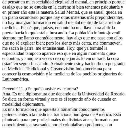
de pensar en mi especialidad elegí salud mental, en principio porque
es algo que no se estudia en la carrera; si bien tenemos psiquiatría y
en primer año esta la materia Salud Mental, que es anual, queda en
un plano secundario porque hay otras materias más preponderantes,
no hay una gran formación en salud mental dentro de la carrera de
medicina. Pensé que, quizás, encontraba una llave para abrir la
puerta hacia lo que estaba buscando. La población infanto-juvenil
siempre me llamó energéticamente, hay algo que me pasa con ellos
que no sé explicar bien; pero los siento más cerca, me conmueven,
me sacan la garra, me entusiasman. Hoy, que ya terminé la
especialidad tampoco aparece eso que en algún momento quise
encontrar, y aunque a veces creo que jamás lo encontraré, la cosa
estará en seguir buscando. Actualmente estoy haciendo un posgrado
en Medicina Tradicional y Cosmovisión Indoamericana para
conocer la cosmovisión y la medicina de los pueblos originarios de
Latinoamérica.
Devenir111. ¿En qué consiste esa carrera?
Ana. Es una diplomatura que depende de la Universidad de Rosario.
Se dicta en forma virtual y este es el segundo año de cursada en
modalidad diplomatura.
Es una formación que apuesta a transmitir conocimientos
pertenecientes a la medicina tradicional indígena de América. Está
planteada para que profesionales de distintas áreas, formados por
conocimientos atravesados por el colonialismo podamos, con