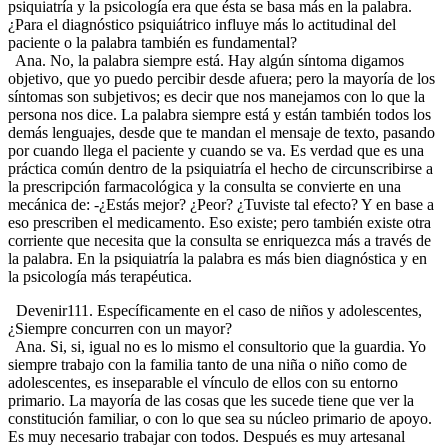
psiquiatría y la psicología era que ésta se basa más en la palabra.
¿Para el diagnóstico psiquiátrico influye más lo actitudinal del
paciente o la palabra también es fundamental?
Ana. No, la palabra siempre está. Hay algún síntoma digamos
objetivo, que yo puedo percibir desde afuera; pero la mayoría de los
síntomas son subjetivos; es decir que nos manejamos con lo que la
persona nos dice. La palabra siempre está y están también todos los
demás lenguajes, desde que te mandan el mensaje de texto, pasando
por cuando llega el paciente y cuando se va. Es verdad que es una
práctica común dentro de la psiquiatría el hecho de circunscribirse a
la prescripción farmacológica y la consulta se convierte en una
mecánica de: -¿Estás mejor? ¿Peor? ¿Tuviste tal efecto? Y en base a
eso prescriben el medicamento. Eso existe; pero también existe otra
corriente que necesita que la consulta se enriquezca más a través de
la palabra. En la psiquiatría la palabra es más bien diagnóstica y en
la psicología más terapéutica.
Devenir111. Específicamente en el caso de niños y adolescentes,
¿Siempre concurren con un mayor?
Ana. Si, si, igual no es lo mismo el consultorio que la guardia. Yo
siempre trabajo con la familia tanto de una niña o niño como de
adolescentes, es inseparable el vínculo de ellos con su entorno
primario. La mayoría de las cosas que les sucede tiene que ver la
constitución familiar, o con lo que sea su núcleo primario de apoyo.
Es muy necesario trabajar con todos. Después es muy artesanal