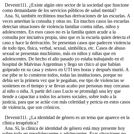
Devenir111. ¿Existe algún otro sector de la sociedad que funcione
como demandante de los servicios públicos de salud mental?
Ana. Si, también recibimos muchas derivaciones de las escuelas. A
veces ameritan la consulta y otras no. En muchos casos las escuelas
detectan situaciones de violencia familiar contra niñas, niños y
adolescentes. En esos casos no es la familia quien acude a la
consulta por iniciativa propia, sino que es la escuela quien detecta el
caso y hace la derivación. Se presentan casos que padecen violencia
de todo tipo, física, verbal, sexual, simbólica, etc. Casos de abuso
sexual se presentan muchísimo, más en niños y niñas que en
adolescentes. De hecho el año pasado yo estaba trabajando en el
hospital de Malvinas Argentinas y llego un chico al que habían
golpeado en su casa y estuvo en UTI tres horas y después murió. A
ese pibe se lo comieron todos, todas las instituciones, porque no
debía ser la primera vez que le pegaban, ese tipo de violencias se
sostienen en el tiempo y se llevan acabo por personas muy cercanas
al niño o niña. A partir del caso Lucio se promulgó una ley que
tiende a capacitar a todos los actores sociales, sobre todo a la
justicia, para que se actúe con más celeridad y pericia en estos casos
de violencia, que son crónicos.
Devenir111. ¿La identidad de género es un tema que aparece en la
clínica terapéutica?
Ana. Sí, la clínica de identidad de género está muy presente hoy
sobre todo en preadolescentes y adolescentes. Esas situaciones no