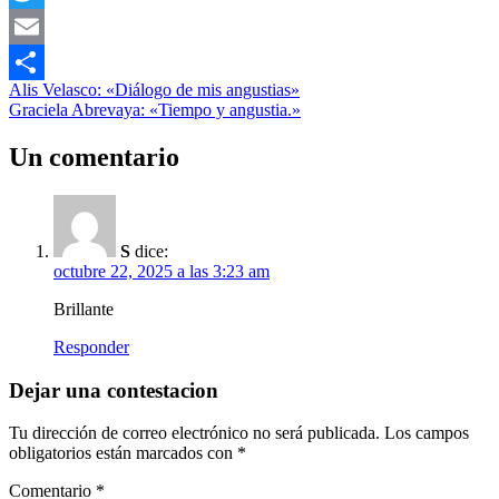
Twitter
Email
Navegación
Entrada
Entrevistas
Alis Velasco: «Diálogo de mis angustias»
Compartir
anterior:
Siguiente
Graciela Abrevaya: «Tiempo y angustia.»
de
entrada:
entradas
Un comentario
S
dice:
octubre 22, 2025 a las 3:23 am
Brillante
Responder
Dejar una contestacion
Tu dirección de correo electrónico no será publicada.
Los campos
obligatorios están marcados con
*
Comentario
*