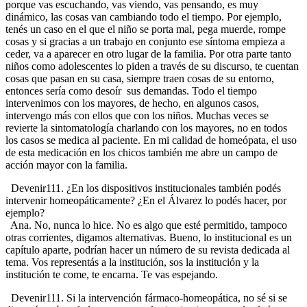
porque vas escuchando, vas viendo, vas pensando, es muy
dinámico, las cosas van cambiando todo el tiempo. Por ejemplo,
tenés un caso en el que el niño se porta mal, pega muerde, rompe
cosas y si gracias a un trabajo en conjunto ese síntoma empieza a
ceder, va a aparecer en otro lugar de la familia. Por otra parte tanto
niños como adolescentes lo piden a través de su discurso, te cuentan
cosas que pasan en su casa, siempre traen cosas de su entorno,
entonces sería como desoír sus demandas. Todo el tiempo
intervenimos con los mayores, de hecho, en algunos casos,
intervengo más con ellos que con los niños. Muchas veces se
revierte la sintomatología charlando con los mayores, no en todos
los casos se medica al paciente. En mi calidad de homeópata, el uso
de esta medicación en los chicos también me abre un campo de
acción mayor con la familia.
Devenir111. ¿En los dispositivos institucionales también podés
intervenir homeopáticamente? ¿En el Álvarez lo podés hacer, por
ejemplo?
Ana. No, nunca lo hice. No es algo que esté permitido, tampoco
otras corrientes, digamos alternativas. Bueno, lo institucional es un
capítulo aparte, podrían hacer un número de su revista dedicada al
tema. Vos representás a la institución, sos la institución y la
institución te come, te encarna. Te vas espejando.
Devenir111. Si la intervención fármaco-homeopática, no sé si se