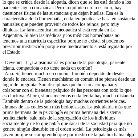
lo que se critica desde la alopatía, dicen que se les está dando a los
pacientes agua con azúcar. Pero lo químico no lo es todo, hay
cuestiones físicas de las sustancias que dejan huellas. Esa es la
característica de la homeopatía, en la terapéutica se basa en sustancia
naturales que pueden provenir de todos los reinos; pero muy
diluidas. La farmacéutica homeopática si está regula en La
Argentina. Si bien las médicas y los médicos homeópatas no
tenemos una matrícula específica porque no existe, sí podemos
prescribir medicación porque ese medicamento si está regulado por
el Estado.
Devenir111. ¿La psiquiatría es prima de la psicología, pariente
lejana, compatriota o no tiene nada en común?
Ana. Sí, tienen mucho en común. También depende de desde
donde lo encares. Tienen muchísimo en común si se piensa desde un
lugar de pregunta. Son disciplinas que buscan acompañar y
colaborar con el bienestar psíquico de las personas con todo lo que
eso incluya. Ahora, si nos metemos en la teoría hay mucha distancia.
También dentro de la psicología hay muchas corrientes teóricas,
algunas de las cuales son más biologisistas. La psiquiatría más que
prima hermana de la psicología es prima hermana del sistema
penitenciario, sale más de la segregación de los individuos
socialmente y de lo que había que sacar de la sociedad para que no
genere ningún disturbio en el orden social. La psicología es más
joven porque se comprendió que por medio de la palabra había algo