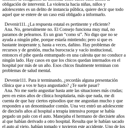
obligación de intervenir. La violencia hacia niñas, niños y
adolescentes es un delito de instancia pública, quiere decir que todo
aquel que se entere de un caso está obligado a informarlo.
Devenir111. ¿La respuesta estatal es pertinente y eficiente?
Ana. No, generalmente no. El Consejo funciona muy mal, no
paramos de pelearnos. Es un gran “como si”. No digo que no se
ayuda a ningún pibe, porque estaría mintiendo; pero si que es
bastante inoperante y, hasta a veces, dañino. Hay problemas de
recursos y de gestión, mucha burocracia y vacío institucional,
entonces el pibe queda entrampado en una calesita que no conduce a
ningún lado. Hay casos en que los chicos quedan internados en el
hospital por más de un año. Esos chicos finalmente terminan con
problemas de salud mental.
Devenie111. Para ir terminando, ¿recordás alguna presentación
clínica que a vos te haya angustiado? ¿Te suele pasar?
Ana. No me suelo angustiar hasta ante las situaciones más crudas;
pero en estos años de clínica hospitalaria, más que nada, me di
cuenta de que hay ciertos episodios que me angustian mucho y que
responden a un denominador común. Una vez entró un adolescente
de dieciséis años al hospital a terapia intensiva porque se había
pegado un palo con el auto. Manejaba el hermano de diecisiete años
al que habían derivado a otro hospital. Resulta que le habían sacado
el auto al viejo, habían tomado y tuvieron este accidente. Uno de los