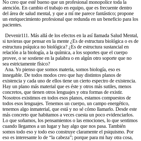
No creo que esté bueno que un profesional monopolice toda la
atención. En cambio el trabajo en equipo, que es frecuente dentro
del área de salud mental, y que a mí me parece fantástico; propone
un enriquecimiento profesional que redunda en un beneficio para los
pacientes.
Devenir111. Más allá de los efectos en la así llamada Salud Mental,
si tuvieras que pensar en la mente ¿Es de estructura biológica o es de
estructura psíquica no biológica? ¿Es de estructura sustancial en
relación a la biología, a la química, a los soportes que el cuerpo
provee, o se sostiene en la palabra o en algún otro soporte que no
sea estrictamente físico?
Ana. Yo pienso que somos materia, somos biología, eso es
innegable. De todos modos creo que hay distintos planos de
existencia y cada uno de ellos tiene un cierto espectro de existencia.
Hay un plano más material que es éste y otros más sutiles, menos
concretos, que tienen otros lenguajes y otra formas de existir.
Nosotros existimos en todos esos planos, estamos compuestos de
todos esos lenguajes. Tenemos un cuerpo, un campo energético,
tenemos algo inmaterial, que está y no sé cómo llamarlo. Desde este
más concreto que habitamos a veces cuesta un poco evidenciarlos.
Lo que soñamos, los pensamientos o las emociones, lo que sentimos
cuando llegamos a un lugar y hay algo que nos pasa. También
somos todo eso y todo eso construye claramente el psiquismo. Por
eso es interesante lo de “la cabeza”; porque para mi hay otra cosa,