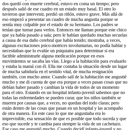
dos quedó con muerte cerebral, estuvo en coma un tiempo; pero
después salió de ese cuadro en un estado muy basal. El otro lo
tuvieron que intervenir, perdió un riñón, estuvo grave. Más allá de
eso empezó a presentar un cuadro de mucha angustia porque se
sentía muy culpable por el estado de su hermano. Los padres se
tenían que turnar para verlos. Entonces me llaman porque este chico
que ya había pasado a sala; pero le habían quedado muchas secuelas
a causa de esa daño cerebral que había tenido; mostraba, a veces,
algunas excitaciones psico-motrices involuntarias, no podía hablar y
necesitaban que lo evalúe un psiquiatra para determinar si era
factible administrarle alguna medicación porque en esos
movimientos se sacaba las vías. Llego a la habitación para evaluarlo
y estaba la mamá con él. Ella me contaba la situación desde un lugar
de mucha sabiduría en el sentido vital, de mucha resignación
también, con mucho amor. Cuando salí de la habitación me angustié
mucho y me di cuenta de que era porque a veces pasan cosas que no
debían haber pasado y cambian la vida de todos de un momento
para el otro. Estando en un hospital infanto-juvenil sabemos que no
todas las enfermedades se pueden curar, que los niños también se
mueren por causas que, a veces, no quedan del todo claras; pero
están dentro de las cosas que pasan en un hospital y las acompaño
de otra manera. En este caso lo que me angustiaba era lo
imprevisible, esa sensación de que es posible que todo suceda y que
eso que sucede y te cambia para siempre la vida de un cachetazo.
Ese caso me angustió mucho. Cuando decidí infanto-juvenil y no