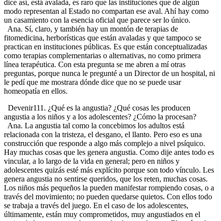
dice así, está avalada, es raro que las instituciones que de algún
modo representan al Estado no compartan ese aval. Ahí hay como
un casamiento con la esencia oficial que parece ser lo único.
Ana. Sí, claro, y también hay un montón de terapias de
fitomedicina, herborísticas que están avaladas y que tampoco se
practican en instituciones públicas. Es que están conceptualizadas
como terapias complementarias o alternativas, no como primera
línea terapéutica. Con esta pregunta se me abren a mí otras
preguntas, porque nunca le pregunté a un Director de un hospital, ni
le pedí que me mostrara dónde dice que no se puede usar
homeopatía en ellos.
Devenir111. ¿Qué es la angustia? ¿Qué cosas les producen
angustia a los niños y a los adolescentes? ¿Cómo la procesan?
Ana. La angustia tal como la concebimos los adultos está
relacionada con la tristeza, el desgano, el llanto. Pero eso es una
construcción que responde a algo más complejo a nivel psíquico.
Hay muchas cosas que les genera angustia. Como dije antes todo es
vincular, a lo largo de la vida en general; pero en niños y
adolescentes quizás esté más explícito porque son todo vínculo. Les
genera angustia no sentirse queridos, que los reten, muchas cosas.
Los niños más pequeños la pueden manifestar rompiendo cosas, o a
través del movimiento; no pueden quedarse quietos. Con ellos todo
se trabaja a través del juego. En el caso de los adolescentes,
últimamente, están muy comprometidos, muy angustiados en el