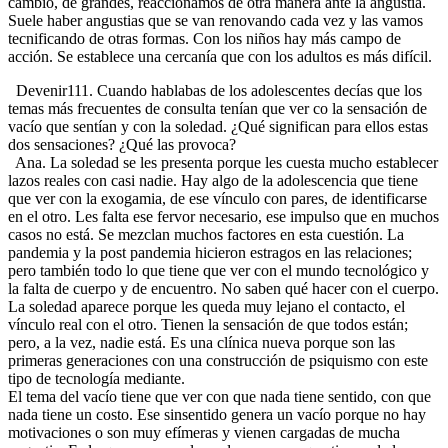
cambio, de grandes, reaccionamos de otra manera ante la angustia.
Suele haber angustias que se van renovando cada vez y las vamos
tecnificando de otras formas. Con los niños hay más campo de
acción. Se establece una cercanía que con los adultos es más difícil.
Devenir111. Cuando hablabas de los adolescentes decías que los
temas más frecuentes de consulta tenían que ver co la sensación de
vacío que sentían y con la soledad. ¿Qué significan para ellos estas
dos sensaciones? ¿Qué las provoca?
Ana. La soledad se les presenta porque les cuesta mucho establecer
lazos reales con casi nadie. Hay algo de la adolescencia que tiene
que ver con la exogamia, de ese vínculo con pares, de identificarse
en el otro. Les falta ese fervor necesario, ese impulso que en muchos
casos no está. Se mezclan muchos factores en esta cuestión. La
pandemia y la post pandemia hicieron estragos en las relaciones;
pero también todo lo que tiene que ver con el mundo tecnológico y
la falta de cuerpo y de encuentro. No saben qué hacer con el cuerpo.
La soledad aparece porque les queda muy lejano el contacto, el
vínculo real con el otro. Tienen la sensación de que todos están;
pero, a la vez, nadie está. Es una clínica nueva porque son las
primeras generaciones con una construcción de psiquismo con este
tipo de tecnología mediante.
El tema del vacío tiene que ver con que nada tiene sentido, con que
nada tiene un costo. Ese sinsentido genera un vacío porque no hay
motivaciones o son muy efímeras y vienen cargadas de mucha