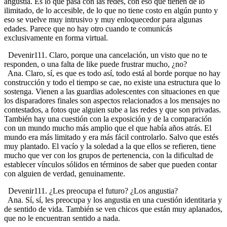
angustia. Es lo que pasa con las redes, con eso que tienen de lo
ilimitado, de lo accesible, de lo que no tiene costo en algún punto y
eso se vuelve muy intrusivo y muy enloquecedor para algunas
edades. Parece que no hay otro cuando te comunicás
exclusivamente en forma virtual.
Devenir111. Claro, porque una cancelación, un visto que no te
responden, o una falta de like puede frustrar mucho, ¿no?
Ana. Claro, sí, es que es todo así, todo está al borde porque no hay
construcción y todo el tiempo se cae, no existe una estructura que lo
sostenga. Vienen a las guardias adolescentes con situaciones en que
los disparadores finales son aspectos relacionados a los mensajes no
contestados, a fotos que alguien sube a las redes y que son privadas.
También hay una cuestión con la exposición y de la comparación
con un mundo mucho más amplio que el que había años atrás. El
mundo era más limitado y era más fácil controlarlo. Salvo que estés
muy plantado. El vacío y la soledad a la que ellos se refieren, tiene
mucho que ver con los grupos de pertenencia, con la dificultad de
establecer vínculos sólidos en términos de saber que pueden contar
con alguien de verdad, genuinamente.
Devenir111. ¿Les preocupa el futuro? ¿Los angustia?
Ana. Sí, sí, les preocupa y los angustia en una cuestión identitaria y
de sentido de vida. También se ven chicos que están muy aplanados,
que no le encuentran sentido a nada.