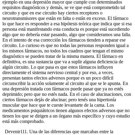
ejemplo en una depresión mayor que cumple con determinados
requisitos diagnósticos y demás, se ve que está comprometido tal
circuito y que en ese circuito hay ciertos receptores o
neurotransmisores que están en falta o están en exceso. El fármaco
lo que hace es responder a esa hipótesis teórica que indica que si esa
persona está manifestando esta conducta es porque está sucediendo
algo que no debería estar pasando, algo que consideramos una falla.
En el intento de esa corrección los fármacos tienden a reparar ese
circuito. Lo curioso es que no todas las personas responden igual a
los mismos fármacos, no todos los cuadros que tengan el mismo
diagnóstico se pueden tratar de la misma manera. El fármaco en
definitiva, es una sustancia que va a suplir alguna deficiencia de
algún circuito. Lo que pasa es que estos fármacos influyen
directamente el sistema nervioso central y por eso, a veces,
presentan tantos efectos adversos porque es un poco difícil
circunscribir la acción solamente al circuito al que se le apunta. En
una depresión tratada con fármacos puede pasar que ya no estés
deprimido; pero que no estés nada. En el caso de alucinaciones, con
ciertos fármacos dejás de alucinar; pero tenés una hipertonía
muscular que hace que te cueste levantarte de la cama. Los
medicamentos psiquiátricos tienen algunos efectos adversos que no
tienen los que se dirigen a un órgano más específico y cuyo estudio
está más comprobado.
Devenir111. Una de las diferencias que marcabas entre la