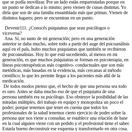
que se podía movilizar. Por un lado están emparentadas porque en
un punto se dedican a lo mismo; pero vienen de cunas distintas. Yo
diría que son de una familia ensamblada más que primas. Vienen de
distintos lugares; pero se encuentran en un punto.
Devenir111. ¿Conocés psiquiatras que sean psicólogos o
viceversa?
Ana. Sí, no tanto de mi generación; pero en una generación
anterior se daba mucho, sobre todo a partir del auge del psicoanálisis
aquí en el país, hubo muchos psiquiatras que también se recibieron
de psicoanalistas. Hoy lo que está sucediendo, al menos en mi
generación, es que muchos psiquiatras se forman en psicoterapia, en
líneas psicoterapéuticas más cognitivo- conductuales que son más
metódicas, más basadas en la evidencia, más cercanas al método
científico; lo que les permite llegar a los pacientes más allá de la
medicación.
De todos modos pienso que, el hecho de que una persona sea todo
es raro. Antes se daba mucho eso de que el psiquiatra de una
persona también era su psicólogo. Eso obstruye la posibilidad de las
miradas múltiples, del trabajo en equipo y monopoliza un poco el
poder; porque tenemos que tener en cuenta que todos los
profesionales de la salud tenemos cierto ejercicio de poder sobre la
persona que nos viene a consultar, se establece una relación de base
en la cual alguien viene con un pedido y el profesional tiene el saber.
Estaría bueno deconstruir ese esquema y transformarlo en otra cosa.