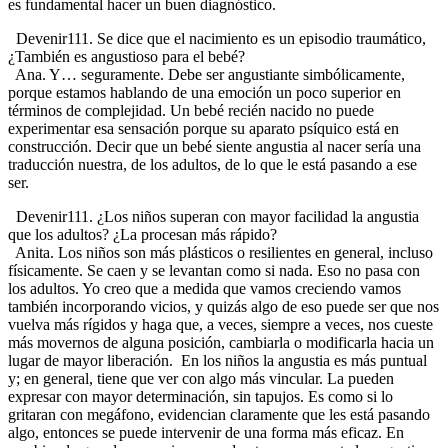
es fundamental hacer un buen diagnóstico.
Devenir111. Se dice que el nacimiento es un episodio traumático,
¿También es angustioso para el bebé?
Ana. Y… seguramente. Debe ser angustiante simbólicamente,
porque estamos hablando de una emoción un poco superior en
términos de complejidad. Un bebé recién nacido no puede
experimentar esa sensación porque su aparato psíquico está en
construcción. Decir que un bebé siente angustia al nacer sería una
traducción nuestra, de los adultos, de lo que le está pasando a ese
ser.
Devenir111. ¿Los niños superan con mayor facilidad la angustia
que los adultos? ¿La procesan más rápido?
Anita. Los niños son más plásticos o resilientes en general, incluso
físicamente. Se caen y se levantan como si nada. Eso no pasa con
los adultos. Yo creo que a medida que vamos creciendo vamos
también incorporando vicios, y quizás algo de eso puede ser que nos
vuelva más rígidos y haga que, a veces, siempre a veces, nos cueste
más movernos de alguna posición, cambiarla o modificarla hacia un
lugar de mayor liberación. En los niños la angustia es más puntual
y; en general, tiene que ver con algo más vincular. La pueden
expresar con mayor determinación, sin tapujos. Es como si lo
gritaran con megáfono, evidencian claramente que les está pasando
algo, entonces se puede intervenir de una forma más eficaz. En