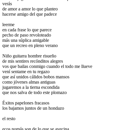
verás
de amor a amor lo que planteo
hacerse amigo del que padece
leerme
en cada frase lo que parece
pecho de paso revoloteado
más una súplica amigable
que un recreo en pleno verano
Niño guitarra hombre risueño
de mis sentires recónditos alegres
vos que bailas conmigo cuando el todo me llueve
vení sentame en tu regazo
que así unidos cálidos bobos mansos
como jóvenes almas antiguas
jugaremos a la tierna escondida
que nos salva de todo este plomazo
Éxitos papelones fracasos
los bajamos juntos de un hondazo
el resto
ecos nomás son de lo que se avecina