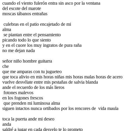
cuando el viento fulerón entra sin asco por la ventana
del escote del marote
moscas tábanos entrañas
culebras en el patio encajetado de mi
alma
se piantan entre el pensamiento
picando todo lo que siento
y en el cuore los muy ingratos de pura raña
no me dejan nada
señor niño hombre guitarra
che
que me amparas con tu jugueteo
que toca alivio en mis horas niñas mis horas malas horas de acero
vuelve desvélate entre mis pestañas de salvia blanda
ande el recuerdo de los más lieros
fotones malevos
en los fogones frescos
que prenden mi luminosa alma
siguen intactos nunca ortibados por los rencores de vida maula
toca la puerta ande mi deseo
anda
saldré a jugar en cada desvelo te lo prometo