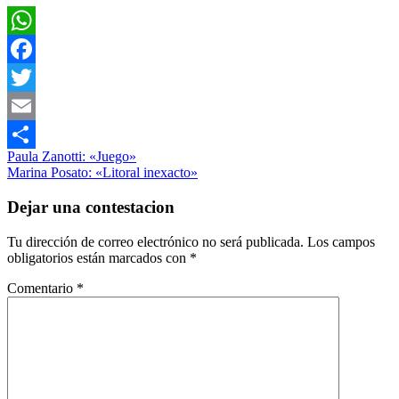
WhatsApp
Facebook
Twitter
Email
Navegación
Entrada
Literatura
Paula Zanotti: «Juego»
Compartir
anterior:
Siguiente
Poesía
Marina Posato: «Litoral inexacto»
de
entrada:
entradas
Dejar una contestacion
Tu dirección de correo electrónico no será publicada.
Los campos
obligatorios están marcados con
*
Comentario
*