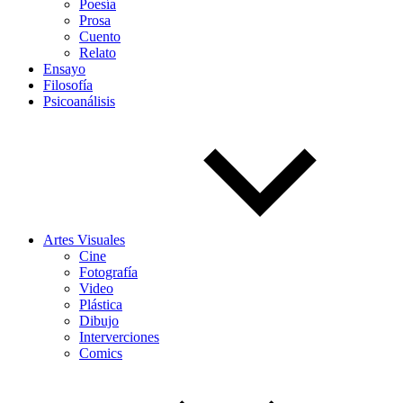
Poesía
Prosa
Cuento
Relato
Ensayo
Filosofía
Psicoanálisis
Artes Visuales
Cine
Fotografía
Video
Plástica
Dibujo
Interverciones
Comics