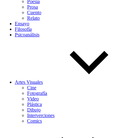
Poesía
Prosa
Cuento
Relato
Ensayo
Filosofía
Psicoanálisis
Artes Visuales
Cine
Fotografía
Video
Plástica
Dibujo
Interverciones
Comics