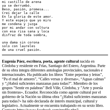
mi castillo de arena
ya se derrumbó.
Beso, pasión, promesa...
Creí dejar la calle
En la gloria de este amor.
Y este espejo que yo miro
me condena y juzga
por mi andar con soltura
con esa risa sana y loca
disfraz de toda sombra,
una dama sin corona
solo con laureles
de una cruel pasión.
Eugenia Páez, escritora, poeta, agente cultural
nacida en
Córdoba y residente en Frías, Santiago del Estero, Argentina. Parte
de su obra integra diferentes antologías provinciales, nacionales e
internacionales. Ha publicado los libros ”Entre peperina y letras”,
“Pa el mal de amores”, “Calles versas y diversas», “Aguas calmas”
y “¿Habrá suficientes manzanas para todas?”. Miembro de los
grupos ”Sentir en palabras” Bell Ville, Córdoba, y ”Arte y poesía
sin fronteras», Ecuador. Reconocida como agente cultural por el
gobierno de la Nación su última obra “¿Habrá suficientes manzanas
para todas?» ha sido declarada de interès municipal, cultural y
legislativo. Actualmente se encuentra trabajando en su sexto libro.
Contacto https://www.facebook.com/profile.php?