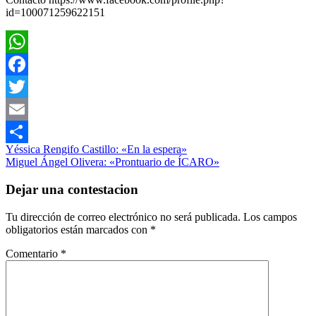
id=100071259622151
WhatsApp
Facebook
Twitter
Email
Navegación
Entrada
Literatura
Yéssica Rengifo Castillo: «En la espera»
Compartir
anterior:
Siguiente
Poesía
Miguel Ángel Olivera: «Prontuario de ÍCARO»
de
entrada:
entradas
Dejar una contestacion
Tu dirección de correo electrónico no será publicada.
Los campos
obligatorios están marcados con
*
Comentario
*