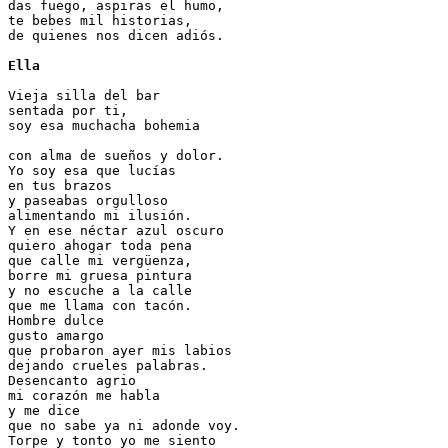
das fuego, aspiras el humo,
te bebes mil historias,
de quienes nos dicen adiós.
Ella
Vieja silla del bar
sentada por ti,
soy esa muchacha bohemia
con alma de sueños y dolor.
Yo soy esa que lucías
en tus brazos
y paseabas orgulloso
alimentando mi ilusión.
Y en ese néctar azul oscuro
quiero ahogar toda pena
que calle mi vergüenza,
borre mi gruesa pintura
y no escuche a la calle
que me llama con tacón.
Hombre dulce
gusto amargo
que probaron ayer mis labios
dejando crueles palabras.
Desencanto agrio
mi corazón me habla
y me dice
que no sabe ya ni adonde voy.
Torpe y tonto yo me siento