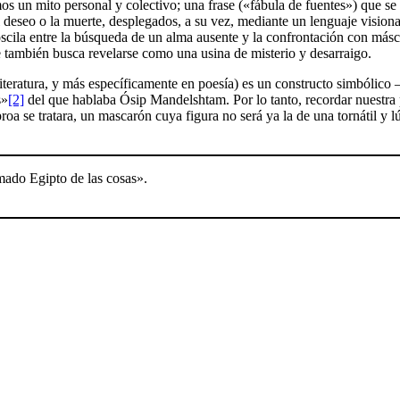
s un mito personal y colectivo; una frase («fábula de fuentes») que se 
l deseo o la muerte, desplegados, a su vez, mediante un lenguaje vision
 oscila entre la búsqueda de un alma ausente y la confrontación con másc
e también busca revelarse como una usina de misterio y desarraigo.
iteratura, y más específicamente en poesía) es un constructo simbólico
s»
[2]
del que hablaba Ósip Mandelshtam. Por lo tanto, recordar nuestra p
oa se tratara, un mascarón cuya figura no será ya la de una tornátil y lú
mado Egipto de las cosas».