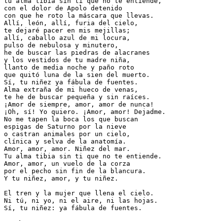
tu alma tibia sin ti que no te entiende,
con el dolor de Apolo detenido
con que he roto la máscara que llevas.
Allí, león, allí, furia del cielo,
te dejaré pacer en mis mejillas;
allí, caballo azul de mi locura,
pulso de nebulosa y minutero,
he de buscar las piedras de alacranes
y los vestidos de tu madre niña,
llanto de media noche y paño roto
que quitó luna de la sien del muerto.
Sí, tu niñez ya fábula de fuentes.
Alma extraña de mi hueco de venas,
te he de buscar pequeña y sin raíces.
¡Amor de siempre, amor, amor de nunca!
¡Oh, sí! Yo quiero. ¡Amor, amor! Dejadme.
No me tapen la boca los que buscan
espigas de Saturno por la nieve
o castran animales por un cielo,
clínica y selva de la anatomía.
Amor, amor, amor. Niñez del mar.
Tu alma tibia sin ti que no te entiende.
Amor, amor, un vuelo de la corza
por el pecho sin fin de la blancura.
Y tu niñez, amor, y tu niñez.
El tren y la mujer que llena el cielo.
Ni tú, ni yo, ni el aire, ni las hojas.
Sí, tu niñez: ya fábula de fuentes. 