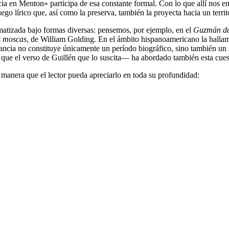
cia en Menton» participa de esa constante formal. Con lo que allí nos 
ego lírico que, así como la preserva, también la proyecta hacia un terri
tematizada bajo formas diversas: pensemos, por ejemplo, en el
Guzmán de
s moscas
, de William Golding. En el ámbito hispanoamericano la hall
fancia no constituye únicamente un período biográfico, sino también un 
ue el verso de Guillén que lo suscita— ha abordado también esta cuesti
 manera que el lector pueda apreciarlo en toda su profundidad: