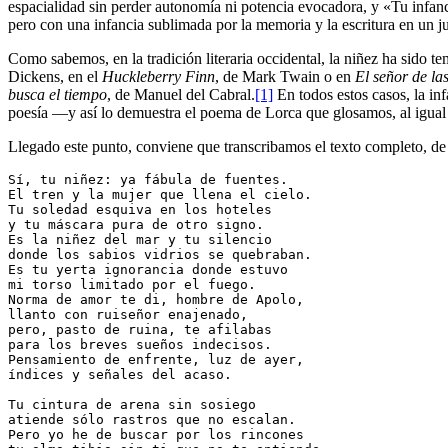
espacialidad sin perder autonomía ni potencia evocadora, y «Tu infan
pero con una infancia sublimada por la memoria y la escritura en un ju
Como sabemos, en la tradición literaria occidental, la niñez ha sido 
Dickens, en el
Huckleberry Finn
, de Mark Twain o en
El señor de la
busca el tiempo
, de Manuel del Cabral.
[1]
En todos estos casos, la in
poesía —y así lo demuestra el poema de Lorca que glosamos, al igual q
Llegado este punto, conviene que transcribamos el texto completo, de
Sí, tu niñez: ya fábula de fuentes.
El tren y la mujer que llena el cielo.
Tu soledad esquiva en los hoteles
y tu máscara pura de otro signo.
Es la niñez del mar y tu silencio
donde los sabios vidrios se quebraban.
Es tu yerta ignorancia donde estuvo
mi torso limitado por el fuego.
Norma de amor te di, hombre de Apolo,
llanto con ruiseñor enajenado,
pero, pasto de ruina, te afilabas
para los breves sueños indecisos.
Pensamiento de enfrente, luz de ayer,
índices y señales del acaso.
Tu cintura de arena sin sosiego
atiende sólo rastros que no escalan.
Pero yo he de buscar por los rincones