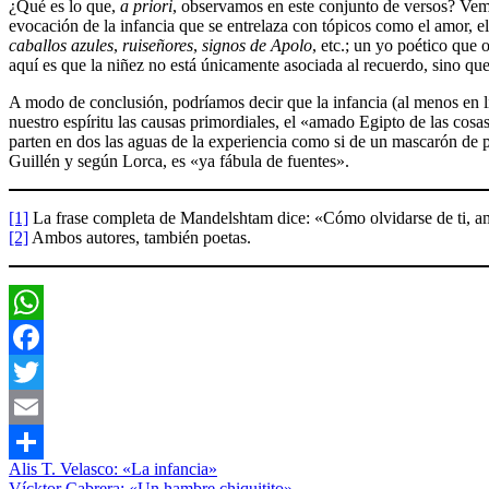
¿Qué es lo que,
a priori
, observamos en este conjunto de versos? Vemo
evocación de la infancia que se entrelaza con tópicos como el amor, e
caballos azules
,
ruiseñores
,
signos de Apolo
, etc.; un yo poético que
aquí es que la niñez no está únicamente asociada al recuerdo, sino qu
A modo de conclusión, podríamos decir que la infancia (al menos en l
nuestro espíritu las causas primordiales, el «amado Egipto de las cosa
parten en dos las aguas de la experiencia como si de un mascarón de pr
Guillén y según Lorca, es «ya fábula de fuentes».
[1]
La frase completa de Mandelshtam dice: «Cómo olvidarse de ti, a
[2]
Ambos autores, también poetas.
WhatsApp
Facebook
Twitter
Email
Navegación
Entrada
Ensayo
Alis T. Velasco: «La infancia»
Compartir
anterior:
Siguiente
Vícktor Cabrera: «Un hambre chiquitito»