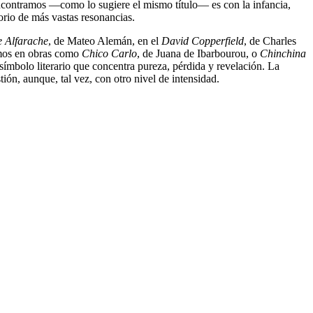
encontramos —como lo sugiere el mismo título— es con la infancia,
torio de más vastas resonancias.
 Alfarache
, de Mateo Alemán, en el
David Copperfield
, de Charles
amos en obras como
Chico Carlo
, de Juana de Ibarbourou, o
Chinchina
símbolo literario que concentra pureza, pérdida y revelación. La
ón, aunque, tal vez, con otro nivel de intensidad.