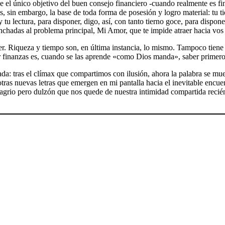
 único objetivo del buen consejo financiero -cuando realmente es fina
es, sin embargo, la base de toda forma de posesión y logro material: tu t
tu lectura, para disponer, digo, así, con tanto tierno goce, para dispone
anchadas al problema principal, Mi Amor, que te impide atraer hacia vos l
r. Riqueza y tiempo son, en última instancia, lo mismo. Tampoco tiene s
der finanzas es, cuando se las aprende «como Dios manda», saber primero
ada: tras el clímax que compartimos con ilusión, ahora la palabra se mue
ras nuevas letras que emergen en mi pantalla hacia el inevitable encuent
agrio pero dulzón que nos quede de nuestra intimidad compartida recié