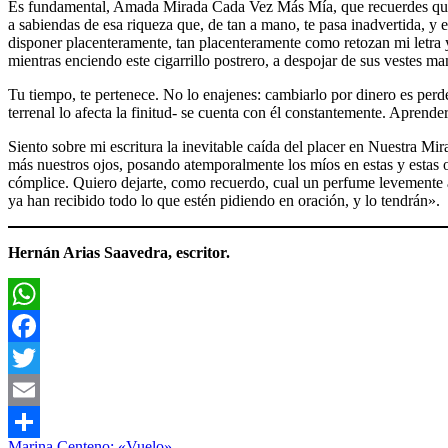
Es fundamental, Amada Mirada Cada Vez Más Mía, que recuerdes que el
a sabiendas de esa riqueza que, de tan a mano, te pasa inadvertida, y 
disponer placenteramente, tan placenteramente como retozan mi letra y 
mientras enciendo este cigarrillo postrero, a despojar de sus vestes m
Tu tiempo, te pertenece. No lo enajenes: cambiarlo por dinero es perde
terrenal lo afecta la finitud- se cuenta con él constantemente. Apren
Siento sobre mi escritura la inevitable caída del placer en Nuestra Mir
más nuestros ojos, posando atemporalmente los míos en estas y estas ot
cómplice. Quiero dejarte, como recuerdo, cual un perfume levemente 
ya han recibido todo lo que estén pidiendo en oración, y lo tendrán».
Hernán Arias Saavedra, escritor.
WhatsApp
Facebook
Twitter
Email
Entrada
Literatura
Marina Centeno: «Vuelo»