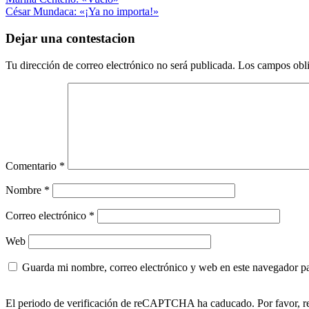
Navegación
Compartir
anterior:
Siguiente
Prosa
César Mundaca: «¡Ya no importa!»
de
entrada:
entradas
Dejar una contestacion
Tu dirección de correo electrónico no será publicada.
Los campos obli
Comentario
*
Nombre
*
Correo electrónico
*
Web
Guarda mi nombre, correo electrónico y web en este navegador p
El periodo de verificación de reCAPTCHA ha caducado. Por favor, re