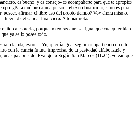
nciero, es bueno, y es consejo- es acompañarte para que te apropies
iempo. ¿Para qué busca una persona el éxito financiero, si no es para
r, poseer, afirmar, el libre uso del propio tiempo? Voy ahora mismo,
a libertad del caudal financiero. A tomar nota:
entido atesorarlo, porque, mientras dura -al igual que cualquier bien
 que ya se lo posee todo.
stra relajada, escueta. Yo, querría igual seguir compartiendo un rato
ro con la caricia futura, imprecisa, de tu pasividad alfabetizada y
n, unas palabras del Evangelio Según San Marcos (11:24): «crean que