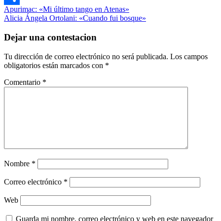
Navegación
Entrada
Literatura
Apurimac: «Mi último tango en Atenas»
Compartir
anterior:
Siguiente
Poesía
Alicia Ángela Ortolani: «Cuando fui bosque»
de
entrada:
entradas
Dejar una contestacion
Tu dirección de correo electrónico no será publicada.
Los campos
obligatorios están marcados con
*
Comentario
*
Nombre
*
Correo electrónico
*
Web
Guarda mi nombre, correo electrónico y web en este navegador