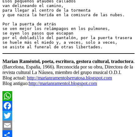
Esos pequeños ataúdes callados
van delineando el camino,
para llegar al centro de la tormenta
y que nazca la herida en la comisura de las nubes.
Por la puerta de atrás
se ven mejor los relámpagos en los pulmones,
se oyen los pasos que escapan
por el dobladillo del pantalón, por la puerta trasera
se huele más el miedo y, a veces, solo a veces,
se asiste al funeral de otras libertades.
Marian Raméntol,
poeta, escritora, gestora cultural, traductora
.
(Barcelona, España, 1966). Reconocida por su obra, Directora de la
revista cultural La Náusea, miembro del grupo musical O.D.I.
Blog actual:
http://marianramentolserratosa.blogspot.com
Blog antiguo:
http://marianramentol.blogspot.com
WhatsApp
Facebook
Twitter
Email