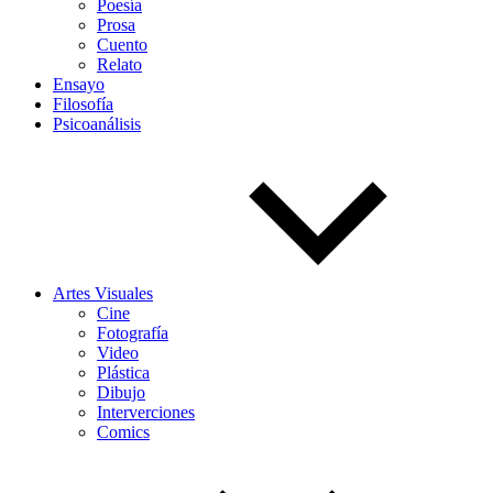
Poesía
Prosa
Cuento
Relato
Ensayo
Filosofía
Psicoanálisis
Artes Visuales
Cine
Fotografía
Video
Plástica
Dibujo
Interverciones
Comics