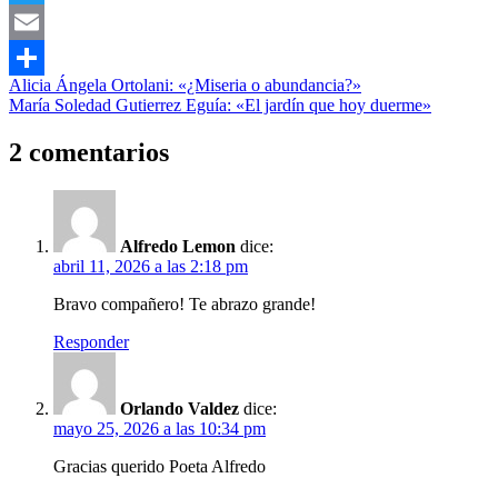
Twitter
Email
Navegación
Entrada
Literatura
Alicia Ángela Ortolani: «¿Miseria o abundancia?»
Compartir
anterior:
Siguiente
Poesía
María Soledad Gutierrez Eguía: «El jardín que hoy duerme»
de
entrada:
entradas
2 comentarios
Alfredo Lemon
dice:
abril 11, 2026 a las 2:18 pm
Bravo compañero! Te abrazo grande!
Responder
Orlando Valdez
dice:
mayo 25, 2026 a las 10:34 pm
Gracias querido Poeta Alfredo