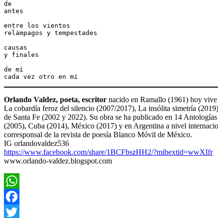
de 
antes
entre los vientos 
relámpagos y tempestades
causas
y finales
de mí
cada vez otro en mí
Orlando Valdez, poeta, escritor
nacido en Ramallo (1961) hoy vive e
La cobardía feroz del silencio (2007/2017), La insólita simetría (201
de Santa Fe (2002 y 2022). Su obra se ha publicado en 14 Antologías y 
(2005), Cuba (2014), México (2017) y en Argentina a nivel internacio
corresponsal de la revista de poesía Blanco Móvil de México.
IG orlandovaldez536
https://www.facebook.com/share/1BCFbszHH2/?mibextid=wwXIfr
www.orlando-valdez.blogspot.com
WhatsApp
Facebook