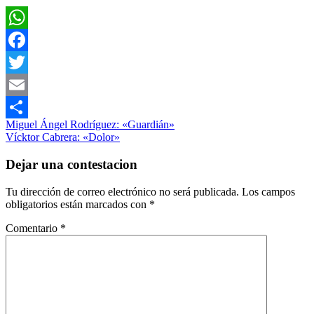
WhatsApp
Facebook
Twitter
Email
Navegación
Entrada
Filosofía
Miguel Ángel Rodríguez: «Guardián»
Compartir
anterior:
Siguiente
Vícktor Cabrera: «Dolor»
de
entrada:
entradas
Dejar una contestacion
Tu dirección de correo electrónico no será publicada.
Los campos
obligatorios están marcados con
*
Comentario
*