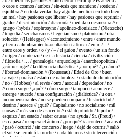
/ o / liberar las pasiones // fallo / error / error que es acierto /
o caos o cosmos / ambos / sín-tesis que mantiene / sostiene /
equilibra // en toda verdad hay algo de mentira / en todo bien
un mal / hay pasiones que liberar / hay pasiones que reprimir /
grados / discriminación / diacronía / medida o desmesura // el
griego / hybris / sophrosyne / apolíneo-dionisiaco / (Nietzsche)
/ tragedia / ser chaosmos / hegelianismo / platonismo / otra
solución / (Heidegger) // acontecimiento / entre / entre mundo
y tierra / alumbramiento-ocultación / afirmar / entre / – /
entre caos y orden / o / y / – / el guion / evento / un sin fondo
/ origen / comienzo / de / la historia / ciencia / civilización
/ filosofía / … / genealogía / arqueología / anarcheopolítica /
¿cómo surge? / la diferencia dialéctica / ¿por qué? / ¿cuándo?
/ libertad-dominación // (Rousseau) / Edad de Oro / buen
salvaje / paraíso / estado de naturaleza / estado de dominación
/ no / (Hobbes) / al revés / otro / asocial / depredador / no
// como surge / ¿qué? / cómo surge / tampoco / acontece /
emerge / sucede / una configuración / ¿dialéctica? / u otra /
inconmensurables / no se pueden comparar / historicidad /
destino / acaece // ¿qué? / Capitalismo / no socialismo / mil
causas // más sucede / sucedió // está deprimido / bipolar /
esquizo / un estado / saber causas / no ayuda / Sr. (Freud) /
eso / pasa / recupera el ánimo / ¿por qué? // acontece / acausal
/ pasó / ocurrió / sin concurso / luego / dejó de ocurrir // salió
el sol / se terminó la noche / nada hicimos / sin intervención