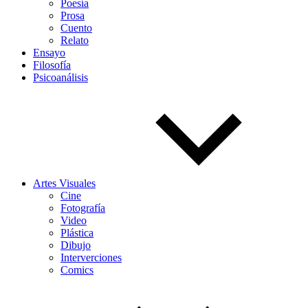
Poesía
Prosa
Cuento
Relato
Ensayo
Filosofía
Psicoanálisis
Artes Visuales
Cine
Fotografía
Video
Plástica
Dibujo
Interverciones
Comics