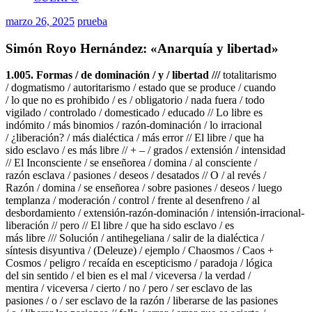
marzo 26, 2025
prueba
Simón Royo Hernández: «Anarquía y libertad»
1.005. Formas / de dominación / y / libertad ///
totalitarismo
/ dogmatismo / autoritarismo / estado que se produce / cuando
/ lo que no es prohibido / es / obligatorio / nada fuera / todo
vigilado / controlado / domesticado / educado // Lo libre es
indómito / más binomios / razón-dominación / lo irracional
/ ¿liberación? / más dialéctica / más error // El libre / que ha
sido esclavo / es más libre // + – / grados / extensión / intensidad
// El Inconsciente / se enseñorea / domina / al consciente /
razón esclava / pasiones / deseos / desatados // O / al revés /
Razón / domina / se enseñorea / sobre pasiones / deseos / luego
templanza / moderación / control / frente al desenfreno / al
desbordamiento / extensión-razón-dominación / intensión-irracional-
liberación // pero // El libre / que ha sido esclavo / es
más libre /// Solución / antihegeliana / salir de la dialéctica /
síntesis disyuntiva / (Deleuze) / ejemplo / Chaosmos / Caos +
Cosmos / peligro / recaída en escepticismo / paradoja / lógica
del sin sentido / el bien es el mal / viceversa / la verdad /
mentira / viceversa / cierto / no / pero / ser esclavo de las
pasiones / o / ser esclavo de la razón / liberarse de las pasiones