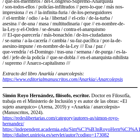
/ que-los-miembros / del-Congreso-Supremo-Anarquista
/ son-todos-ellos / policías-infiltrados // pero-lo-que / más nos-
impresiona // es // la-infinita-furia / de-los-perseguidores
// el-terrible / odio / a-la / libertad // el-celo / de-la-turba /
asesina // de-una / masa / multitudinaria / que // en-nombre-de-
la-Ley-y-el-Orden / se-desata / contra-el-anarquismo
/// El-que-parecería / más-bonachón / de-los-ciudadanos
/ se-suma / a-la-cacería // cambia / su-faz-pacífica / por-la-de-
asesino-impune / en-nombre-de-la-Ley /// Esa / paz /
que-vendría / el-Domingo / tras-una / semana / de-purga / es-la-
del / jefe-de-la policía // que-se-dobla // en-el-anarquista-nihilista
/ supremo // Anarco-capitalismo ///
Extracto del libro Anarkía / anarcolepsis:
https://www.editorialmanuscritos.com/Anarkia/-Anarcolepsis
Simón Royo Hernández, filósofo, escritor.
Doctor en Filosofía,
trabaja en el Ministerio de Inclusión y es autor de las obras: «El
sujeto anarquico» (Arena, 2019) y «Anarkia /
anarcolepsis»
(Manuscritos, 2024).
https://redeslibertarias.com/category/autores-as/simon-royo-
hernandez/
https://independent.academia.edu/Sim%C3%B3nRoyoHern%C3%A
https://dialnet.unirioja.es/servlet/autor?codigo=173082