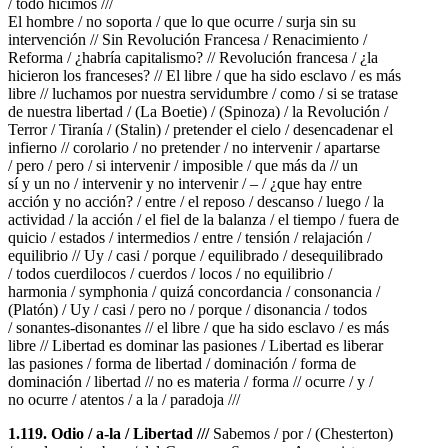
/ todo hicimos ///
El hombre / no soporta / que lo que ocurre / surja sin su
intervención // Sin Revolución Francesa / Renacimiento /
Reforma / ¿habría capitalismo? // Revolución francesa / ¿la
hicieron los franceses? // El libre / que ha sido esclavo / es más
libre // luchamos por nuestra servidumbre / como / si se tratase
de nuestra libertad / (La Boetie) / (Spinoza) / la Revolución /
Terror / Tiranía / (Stalin) / pretender el cielo / desencadenar el
infierno // corolario / no pretender / no intervenir / apartarse
/ pero / pero / si intervenir / imposible / que más da // un
sí y un no / intervenir y no intervenir / – / ¿que hay entre
acción y no acción? / entre / el reposo / descanso / luego / la
actividad / la acción / el fiel de la balanza / el tiempo / fuera de
quicio / estados / intermedios / entre / tensión / relajación /
equilibrio // Uy / casi / porque / equilibrado / desequilibrado
/ todos cuerdilocos / cuerdos / locos / no equilibrio /
harmonia / symphonia / quizá concordancia / consonancia /
(Platón) / Uy / casi / pero no / porque / disonancia / todos
/ sonantes-disonantes // el libre / que ha sido esclavo / es más
libre // Libertad es dominar las pasiones / Libertad es liberar
las pasiones / forma de libertad / dominación / forma de
dominación / libertad // no es materia / forma // ocurre / y /
no ocurre / atentos / a la / paradoja ///
1.119. Odio / a-la / Libertad ///
Sabemos / por / (Chesterton)