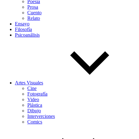
Poesía
Prosa
Cuento
Relato
Ensayo
Filosofía
Psicoanálisis
Artes Visuales
Cine
Fotografía
Video
Plástica
Dibujo
Interverciones
Comics