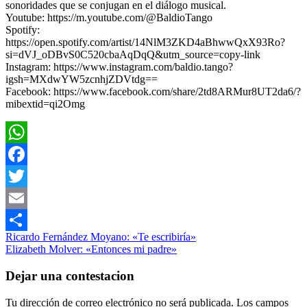
sonoridades que se conjugan en el diálogo musical.
Youtube: https://m.youtube.com/@BaldioTango
Spotify:
https://open.spotify.com/artist/14NlM3ZKD4aBhwwQxX93Ro?
si=dVJ_oDBvS0C520cbaAqDqQ&utm_source=copy-link
Instagram: https://www.instagram.com/baldio.tango?
igsh=MXdwYW5zcnhjZDVtdg==
Facebook: https://www.facebook.com/share/2td8ARMur8UT2da6/?
mibextid=qi2Omg
WhatsApp
Facebook
Twitter
Email
Navegación
Entrada
Música
Ricardo Fernández Moyano: «Te escribiría»
Compartir
anterior:
Siguiente
Elizabeth Molver: «Entonces mi padre»
de
entrada:
entradas
Dejar una contestacion
Tu dirección de correo electrónico no será publicada.
Los campos