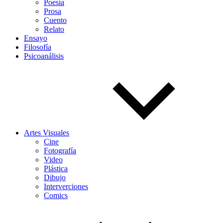
Poesía
Prosa
Cuento
Relato
Ensayo
Filosofía
Psicoanálisis
Artes Visuales
Cine
Fotografía
Video
Plástica
Dibujo
Interverciones
Comics