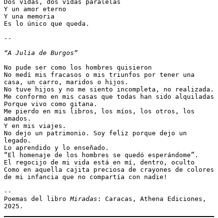
Dos vidas, dos vidas paralelas 
Y un amor eterno
Y una memoria 
Es lo único que queda. 
--
“A Julia de Burgos” 
No pude ser como los hombres quisieron 
No medí mis fracasos o mis triunfos por tener una 
casa, un carro, maridos o hijos. 
No tuve hijos y no me siento incompleta, no realizada. 
Me conformo en mis casas que todas han sido alquiladas 
Porque vivo como gitana. 
Me pierdo en mis libros, los míos, los otros, los 
amados.
Y en mis viajes. 
No dejo un patrimonio. Soy feliz porque dejo un 
legado.
Lo aprendido y lo enseñado. 
“El homenaje de los hombres se quedó esperándome”. 
El regocijo de mi vida está en mí, dentro, oculto 
Como en aquella cajita preciosa de crayones de colores 
de mi infancia que no compartía con nadie! 
--
Poemas del libro 
Miradas
: Caracas, Athena Ediciones, 
2025. 