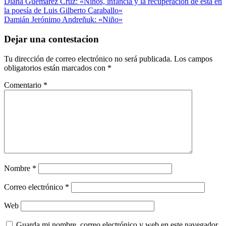
Navegación
Entrada
Literatura
Diana Guemarez Cruz: «Niños, infancia y la recuperación de esta en
Compartir
anterior:
Poesía
la poesía de Luis Gilberto Caraballo»
de
Siguiente
Damián Jerónimo Andreñuk: «Niño»
entradas
entrada:
Dejar una contestacion
Tu dirección de correo electrónico no será publicada.
Los campos
obligatorios están marcados con
*
Comentario
*
Nombre
*
Correo electrónico
*
Web
Guarda mi nombre, correo electrónico y web en este navegador