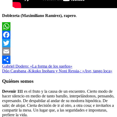
Doblezeta (Maximiliano Ramírez), rapero
.
WhatsApp
Facebook
Twitter
Email
Navegación
Entrada
Entrevistas
devenir111
Gabriel Dodero: «La forma de los sueños»
entrevista
Letra
Compartir
anterior:
Siguiente
música
Dúo Carabana -Kikuko Inohara y Noni Ressia-: «Ave, tango loca»
de
entrada:
y
entradas
sueños
Maximiliano
Quiénes somos
Ramirez
Doblezeta
Sueños
Devenir 111
es el fruto y la causa de un encuentro. Cierto modo de
hacer silencio en medio de tanto barullo, interpelándonos, pensando,
expresando. De despabilar al andar de su modorra hipnótica. De
salir; de alojar. Cierta decisión de ir al otro, a otra cosa; e invitarlos a
compartir la mesa. Un lugar que, a las seguridades e imposturas,
prefiere la vida.