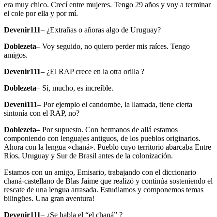
era muy chico. Crecí entre mujeres. Tengo 29 años y voy a terminar
el cole por ella y por mí.
Devenir111
– ¿Extrañas o añoras algo de Uruguay?
Doblezeta
– Voy seguido, no quiero perder mis raíces. Tengo
amigos.
Devenir111
– ¿El RAP crece en la otra orilla ?
Doblezeta
– Sí, mucho, es increíble.
Deveni111
– Por ejemplo el candombe, la llamada, tiene cierta
sintonía con el RAP, no?
Doblezeta
– Por supuesto. Con hermanos de allá estamos
componiendo con lenguajes antiguos, de los pueblos originarios.
Ahora con la lengua «chaná». Pueblo cuyo territorio abarcaba Entre
Ríos, Uruguay y Sur de Brasil antes de la colonización.
Estamos con un amigo, Emisario, trabajando con el diccionario
chaná-castellano de Blas Jaime que realizó y continúa sosteniendo el
rescate de una lengua arrasada. Estudiamos y componemos temas
bilingües. Una gran aventura!
Devenir111
–
¿Se habla el “el chaná” ?