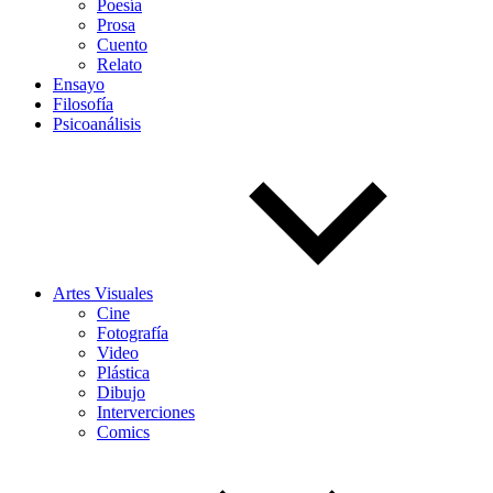
Poesía
Prosa
Cuento
Relato
Ensayo
Filosofía
Psicoanálisis
Artes Visuales
Cine
Fotografía
Video
Plástica
Dibujo
Interverciones
Comics