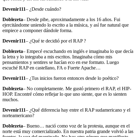
Devenir111
– ¿Desde cuándo?
Doblezeta
– Desde pibe, aproximadamente a los 16 años. Fui
ejercitándome uniendo lo escrito a la música, y así fue natural que
empiece a componer dándole forma.
Devenir111
– ¿Qué te decidió por el RAP ?
Doblezeta
– Empecé escuchando en inglés e imaginaba lo que decía
la letra y lo integraba a mis escritos. Imaginaba cómo mis
pensamientos y sentires se hacían eco en ese formato. Luego
escuché RAP en castellano, FA o Fuerte Apache…
Devenir111
– ¿Tus inicios fueron entonces desde lo poético?
Doblezeta
– No completamente. Me gustó primero el RAP, el HIP-
HOP. Encontré cómo reflejar lo que uno siente, que es lo sienten
muchos.
Devenir111
– ¿Qué diferencia hay entre el RAP sudamericano y el
norteamericano?
Doblezeta
– Bueno… nació como voz de la protesta, aunque en el
norte está muy comercializado. En nuestra patria grande volvió a las
fuentes, la voz del marginado. No hay otro género que manifieste