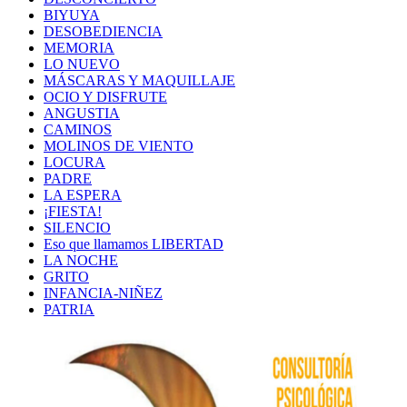
BIYUYA
DESOBEDIENCIA
MEMORIA
LO NUEVO
MÁSCARAS Y MAQUILLAJE
OCIO Y DISFRUTE
ANGUSTIA
CAMINOS
MOLINOS DE VIENTO
LOCURA
PADRE
LA ESPERA
¡FIESTA!
SILENCIO
Eso que llamamos LIBERTAD
LA NOCHE
GRITO
INFANCIA-NIÑEZ
PATRIA