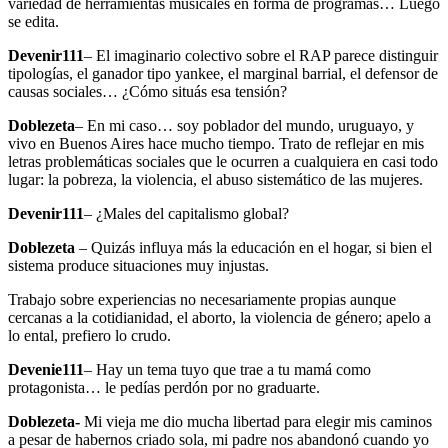
variedad de herramientas musicales en forma de programas… Luego
se edita.
Devenir111
– El imaginario colectivo sobre el RAP parece distinguir
tipologías, el ganador tipo yankee, el marginal barrial, el defensor de
causas sociales… ¿Cómo situás esa tensión?
Doblezeta
– En mi caso… soy poblador del mundo, uruguayo, y
vivo en Buenos Aires hace mucho tiempo. Trato de reflejar en mis
letras problemáticas sociales que le ocurren a cualquiera en casi todo
lugar: la pobreza, la violencia, el abuso sistemático de las mujeres.
Devenir111
– ¿Males del capitalismo global?
Doblezeta
– Quizás influya más la educación en el hogar, si bien el
sistema produce situaciones muy injustas.
Trabajo sobre experiencias no necesariamente propias aunque
cercanas a la cotidianidad, el aborto, la violencia de género; apelo a
lo ental, prefiero lo crudo.
Devenie111
– Hay un tema tuyo que trae a tu mamá como
protagonista… le pedías perdón por no graduarte.
Doblezeta-
Mi vieja me dio mucha libertad para elegir mis caminos
a pesar de habernos criado sola, mi padre nos abandonó cuando yo