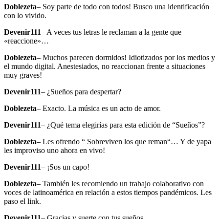
Doblezeta
– Soy parte de todo con todos! Busco una identificación
con lo vivido.
Devenir111
– A veces tus letras le reclaman a la gente que
«reaccione»…
Doblezeta
–
Muchos parecen dormidos! Idiotizados por los medios y
el mundo digital. Anestesiados, no reaccionan frente a situaciones
muy graves!
Devenir111
–
¿Sueños para despertar?
Doblezeta
–
Exacto. La música es un acto de amor.
Devenir111
–
¿Qué tema elegirías para esta edición de “Sueños”?
Doblezeta
–
Les ofrendo “ Sobreviven los que reman“… Y de yapa
les improviso uno ahora en vivo!
Devenir111
–
¡Sos un capo!
Doblezeta
–
También les recomiendo un trabajo colaborativo con
voces de latinoamérica en relación a estos tiempos pandémicos. Les
paso el link.
Devenir111
–
Gracias y suerte con tus sueños.