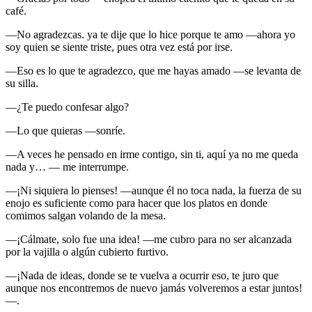
café.
―No agradezcas. ya te dije que lo hice porque te amo ―ahora yo
soy quien se siente triste, pues otra vez está por irse.
―Eso es lo que te agradezco, que me hayas amado ―se levanta de
su silla.
―¿Te puedo confesar algo?
―Lo que quieras ―sonríe.
―A veces he pensado en irme contigo, sin ti, aquí ya no me queda
nada y… ― me interrumpe.
―¡Ni siquiera lo pienses! ―aunque él no toca nada, la fuerza de su
enojo es suficiente como para hacer que los platos en donde
comimos salgan volando de la mesa.
―¡Cálmate, solo fue una idea! ―me cubro para no ser alcanzada
por la vajilla o algún cubierto furtivo.
―¡Nada de ideas, donde se te vuelva a ocurrir eso, te juro que
aunque nos encontremos de nuevo jamás volveremos a estar juntos!
―.