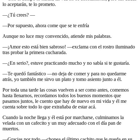
lo aceptarán, te lo prometo.
―¿Tú crees? ―
―Por supuesto, ahora come que se te enfría
Aunque no luce muy convencido, atiende mis palabras.
―¡Amor esto está bien sabroso! ―exclama con el rostro iluminado
tras probar la primera cucharada.
―¿En serio?, estuve practicando mucho y no sabía si te gustaría.
―Te quedó fantástico ―no deja de comer y para no quedarme
atrás, yo también me sirvo un plato y tomo asiento junto a él.
Por toda una tarde las cosas vuelven a ser como antes, comemos
hasta llenarnos, recordamos todos los buenos momentos que
pasamos juntos, le cuento que hay de nuevo en mi vida y él me
cuenta sobre todo lo que extrañaba de estar acá.
Cuando la noche llega y él está por marcharse, culminamos la
velada con un cafecito y un muy adecuado con el día pan de
muertos.
―Gracias por todo ―chopea el último cachito que le queda en su