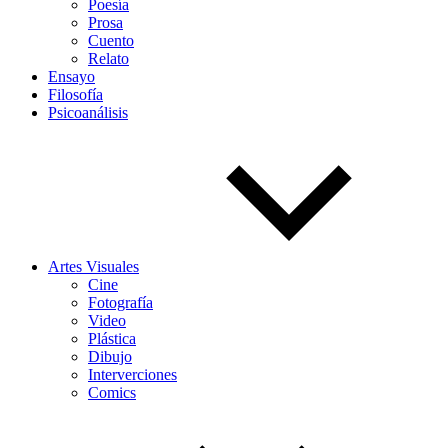
Poesía
Prosa
Cuento
Relato
Ensayo
Filosofía
Psicoanálisis
Artes Visuales
Cine
Fotografía
Video
Plástica
Dibujo
Interverciones
Comics