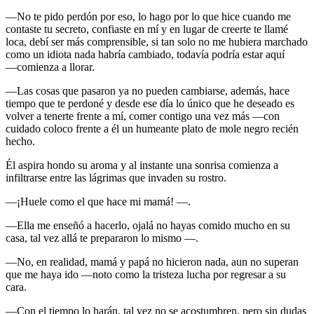
―No te pido perdón por eso, lo hago por lo que hice cuando me
contaste tu secreto, confiaste en mí y en lugar de creerte te llamé
loca, debí ser más comprensible, si tan solo no me hubiera marchado
como un idiota nada habría cambiado, todavía podría estar aquí
―comienza a llorar.
―Las cosas que pasaron ya no pueden cambiarse, además, hace
tiempo que te perdoné y desde ese día lo único que he deseado es
volver a tenerte frente a mí, comer contigo una vez más ―con
cuidado coloco frente a él un humeante plato de mole negro recién
hecho.
Él aspira hondo su aroma y al instante una sonrisa comienza a
infiltrarse entre las lágrimas que invaden su rostro.
―¡Huele como el que hace mi mamá! ―.
―Ella me enseñó a hacerlo, ojalá no hayas comido mucho en su
casa, tal vez allá te prepararon lo mismo ―.
―No, en realidad, mamá y papá no hicieron nada, aun no superan
que me haya ido ―noto como la tristeza lucha por regresar a su
cara.
―Con el tiempo lo harán, tal vez no se acostumbren, pero sin dudas