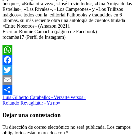
bosque», «Erika otra vez», «José lo vio todo», «Una Amiga de las
Estrellas», «Las Rivales», «Los Campeones» y «Los Trillizos
mágicos», todos con la editorial Pathbooks y traducidos en 6
idiomas, su más reciente obra una antología de cuentos titulada
«Entre Nosotros» (Amazon 2021).
Escritor Ronnie Camacho (página de Facebook)
rocamba17 (Perfil de Instagram)
WhatsApp
Facebook
Twitter
Email
Navegación
Entrada
Literatura
Luis Gilberto Caraballo: «Versarte versos»
Compartir
anterior:
Siguiente
Prosa
Rolando Revagliatti: «Ya no»
de
entrada:
entradas
Dejar una contestacion
Tu dirección de correo electrónico no será publicada.
Los campos
obligatorios están marcados con
*