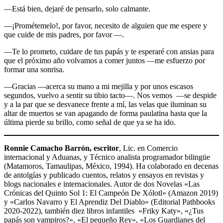
―Está bien, dejaré de pensarlo, solo calmante.
―¡Prométemelo!, por favor, necesito de alguien que me espere y
que cuide de mis padres, por favor ―.
―Te lo prometo, cuidare de tus papás y te esperaré con ansias para
que el próximo año volvamos a comer juntos ―me esfuerzo por
formar una sonrisa.
―Gracias ―acerca su mano a mi mejilla y por unos escasos
segundos, vuelvo a sentir su tibio tacto―. Nos vemos ―se despide
y a la par que se desvanece frente a mí, las velas que iluminan su
altar de muertos se van apagando de forma paulatina hasta que la
última pierde su brillo, como señal de que ya se ha ido.
Ronnie Camacho Barrón, escritor
, Lic. en Comercio
internacional y Aduanas, y Técnico analista programador bilingüe
(Matamoros, Tamaulipas, México, 1994). Ha colaborado en decenas
de antolgías y publicado cuentos, relatos y ensayos en revistas y
blogs nacionales e internacionales. Autor de dos Novelas «Las
Crónicas del Quinto Sol 1: El Campeón De Xólotl» (Amazon 2019)
y «Carlos Navarro y El Aprendiz Del Diablo» (Editorial Pathbooks
2020-2022), también diez libros infantiles «Friky Katy», «¿Tus
papás son vampiros?», «El pequeño Rey», «Los Guardianes del