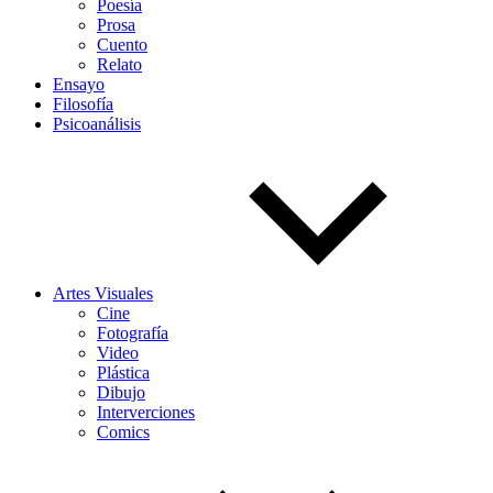
Poesía
Prosa
Cuento
Relato
Ensayo
Filosofía
Psicoanálisis
Artes Visuales
Cine
Fotografía
Video
Plástica
Dibujo
Interverciones
Comics