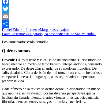
WhatsApp
Facebook
Twitter
Email
Navegación
Entrada
Artes
Daniel Eduardo Lerner: «Margaritas salvajes»
Compartir
anterior:
Siguiente
Visuales
Laura Lescano: «La paradójica desobediencia de San Valentín»
de
entrada:
Dibujo
Los comentarios están cerrados.
entradas
Quiénes somos
Devenir 111
es el fruto y la causa de un encuentro. Cierto modo de
hacer silencio en medio de tanto barullo, interpelándonos, pensando,
expresando. De despabilar al andar de su modorra hipnótica. De
salir; de alojar. Cierta decisión de ir al otro, a otra cosa; e invitarlos a
compartir la mesa. Un lugar que, a las seguridades e imposturas,
prefiere la vida.
Cada número de la revista se define desde un disparador, un hueco
que apunta a ser atravesado por las diversas perspectivas que la
habitan sin llenarla: literatura, artes visuales, música, psicoanálisis,
filosofía, ciencias, entrevistas, gastronomía y coctelería…