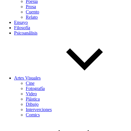
Poesía
Prosa
Cuento
Relato
Ensayo
Filosofía
Psicoanálisis
Artes Visuales
Cine
Fotografía
Video
Plástica
Dibujo
Interverciones
Comics