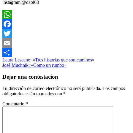
instagram @daol63
WhatsApp
Facebook
Twitter
Email
Navegación
Entrada
Artes
Laura Lescano: «Tres historias que son caminos»
Compartir
anterior:
Siguiente
Visuales
José Muchnik: «Como un rumbo»
de
entrada:
Plástica
entradas
Dejar una contestacion
Tu dirección de correo electrónico no será publicada.
Los campos
obligatorios están marcados con
*
Comentario
*