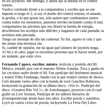
en los joysticks. Me detengo, y ahora fijo la mirada en el control
remoto.
Vuelvo corriendo frente a la computadora y escribo que no me
importa si tengo el 2, si soy el dueño del control remoto, el amante,
la geisha, o lo que goma sea, solo quiero que combatamos juntos
contra todos los monstruos, pasemos niveles luchando contra el mal,
compartamos las pócimas que nos llenen la barrita de energía,
descifremos los acertijos más difíciles y hagamos de cada pantalla, la
aventura más preciada.
Tengo un mensaje de ella sin contestar. Ya fue, agarro el celu y que
me arrase esta hermosa ola.
Si, cambié de opinión, me da igual qué número de joystick tenga.
Al fin y al cabo, jugar es encontrar personas que te hacen sentir, por
un instante, que estás vivo.
Fernando Capece, escritor, músico
, terrícola y porteño del 80.
Músico, estudió jazz con el maestro Néstor Astarita. Toca y graba en
los circuitos under desde el 94. Fue partícipe del fenómeno musical
y teatral Tribu Fandango, banda con la que realizó cientos de shows.
Giró durante varios años con la banda de rock Gauchos Rabiosos,
incluyendo la grabación de su último disco, «Vol.3». Participó del
disco «Greatest Hits Vol 1», de Astrohungaro, proyecto con el cual
grabó un Live Session. Participa de los talleres literarios de
@siempredeviaje desde hace tres años. Escribe poesía y narrativa.
Leyó en varios ciclos de poesía, incluyendo La Feria Del Libro.