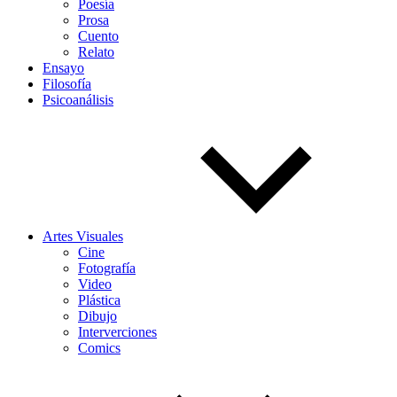
Poesía
Prosa
Cuento
Relato
Ensayo
Filosofía
Psicoanálisis
Artes Visuales
Cine
Fotografía
Video
Plástica
Dibujo
Interverciones
Comics