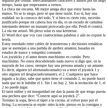
seguirla por celular. Intercambiamos caracteres y audios por un largo
tiempo, hasta que empezamos a vernos.
La chica me encanta. Mi mejor amiga dice que estoy hasta las
manos. Yo se lo niego, pero sé que tiene razón. Eso sí, hay una
realidad: no la conozco del todo. Y si bien es cierto esto, necesito
justificarlo porque mi cabeza hoy en día, es un escudo de cartulina
intentando detener un tsunami provocado por ella. Perdí el control.
La ola me arrasó. Mi plexo solar es una kermesse.
El Word dice que voy casi cuatrocientas palabras y aún no expuse la
teoría.
Estoy enredado entre cables de testosterona y decisiones remáticas
que se asemejan a una partida de ajedrez amateur, basadas en
estados de trance y estupidez constante.
Los joysticks y el amor tienen muchísimo en común. Pero
muchísimo. No estoy descubriendo nada nuevo si digo que, en la
mayoría de los casos, siempre hay una persona amada y un amante.
Es decir, alguien (el afortunado/amado) va a tener el joystick 1 y
otro alguien (el desgraciado/amante), el 2. Cualquiera que haya
jugado a la play, sabe que quien tiene el comando 2, no puede hacer
nada que no le habilite el 1. Sin 1 no hay 2. Sin la invitación de 1, el
2 no puede jugar.
El tarot online y mi inseguridad me dan la pauta de que tengo puesta
una pechera que dice: “Conecte aquí su joystick 2”.
Termino la sopa, llevo el táper a la cocina, al volver paso por el
living. La secuencia se repite: miro la tele, pienso en la consigna y