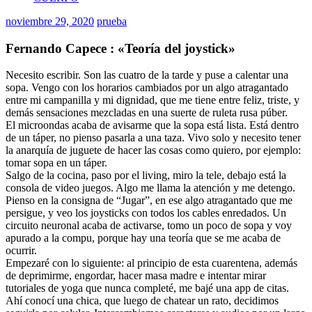
noviembre 29, 2020
prueba
Fernando Capece : «Teoría del joystick»
Necesito escribir. Son las cuatro de la tarde y puse a calentar una
sopa. Vengo con los horarios cambiados por un algo atragantado
entre mi campanilla y mi dignidad, que me tiene entre feliz, triste, y
demás sensaciones mezcladas en una suerte de ruleta rusa púber.
El microondas acaba de avisarme que la sopa está lista. Está dentro
de un táper, no pienso pasarla a una taza. Vivo solo y necesito tener
la anarquía de juguete de hacer las cosas como quiero, por ejemplo:
tomar sopa en un táper.
Salgo de la cocina, paso por el living, miro la tele, debajo está la
consola de video juegos. Algo me llama la atención y me detengo.
Pienso en la consigna de “Jugar”, en ese algo atragantado que me
persigue, y veo los joysticks con todos los cables enredados. Un
circuito neuronal acaba de activarse, tomo un poco de sopa y voy
apurado a la compu, porque hay una teoría que se me acaba de
ocurrir.
Empezaré con lo siguiente: al principio de esta cuarentena, además
de deprimirme, engordar, hacer masa madre e intentar mirar
tutoriales de yoga que nunca completé, me bajé una app de citas.
Ahí conocí una chica, que luego de chatear un rato, decidimos