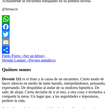
Actualmente se encuentra trabajando en su primera novela.
@fersacce
WhatsApp
Facebook
Twitter
Email
Navegación
Entrada
Relato
devenir111
Pablo Porro: «Ser un héroe»
Fernando
Compartir
anterior:
Siguiente
Capece
Hernán Lasque: «Payaso asmático»
jugar
relato
Teoría
de
entrada:
del
entradas
joystick
Quiénes somos
Devenir 111
es el fruto y la causa de un encuentro. Cierto modo de
hacer silencio en medio de tanto barullo, interpelándonos, pensando,
expresando. De despabilar al andar de su modorra hipnótica. De
salir; de alojar. Cierta decisión de ir al otro, a otra cosa; e invitarlos a
compartir la mesa. Un lugar que, a las seguridades e imposturas,
prefiere la vida.