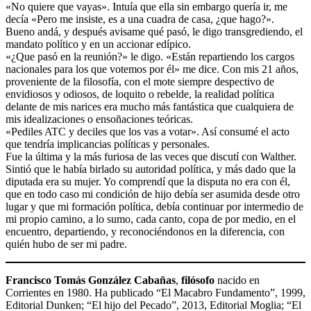
«No quiere que vayas». Intuía que ella sin embargo quería ir, me
decía «Pero me insiste, es a una cuadra de casa, ¿que hago?».
Bueno andá, y después avisame qué pasó, le digo transgrediendo, el
mandato político y en un accionar edípico.
«¿Que pasó en la reunión?» le digo. «Están repartiendo los cargos
nacionales para los que votemos por él» me dice. Con mis 21 años,
proveniente de la filosofía, con el mote siempre despectivo de
envidiosos y odiosos, de loquito o rebelde, la realidad política
delante de mis narices era mucho más fantástica que cualquiera de
mis idealizaciones o ensoñaciones teóricas.
«Pediles ATC y deciles que los vas a votar». Así consumé el acto
que tendría implicancias políticas y personales.
Fue la última y la más furiosa de las veces que discutí con Walther.
Sintió que le había birlado su autoridad política, y más dado que la
diputada era su mujer. Yo comprendí que la disputa no era con él,
que en todo caso mi condición de hijo debía ser asumida desde otro
lugar y que mi formación política, debía continuar por intermedio de
mi propio camino, a lo sumo, cada canto, copa de por medio, en el
encuentro, departiendo, y reconociéndonos en la diferencia, con
quién hubo de ser mi padre.
Francisco Tomás González Cabañas
,
filósofo
nacido en
Corrientes en 1980. Ha publicado “El Macabro Fundamento”, 1999,
Editorial Dunken; “El hijo del Pecado”, 2013, Editorial Moglia; “El