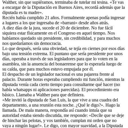
Walther, sin que supiéramos, terminaba de tutelar mi tesina. «Te vas
a encargar de la Diputación en Buenos Aires, recordá además que la
diputada es tu madre».
Recién había cumplido 21 años. Formalmente apenas podía ingresar
a lugares a los que ingresaba de «barrani» desde años atrás.
A diez días de la jura, sucede el 20 de diciembre. No fue fácil
siquiera estar físicamente en el Congreso en aquel tiempo. Nos
habíamos quedado sin presidente, sin credibilidad, y para muchos
nos quedaríamos sin democracia.
Lo que después, sería una obviedad, se tejía en ciernes por esos días
bajo una tensión extrema. El puntano que sería presidente por unos
días, operaba a través de sus legisladores para que lo voten en la
asamblea, sin la anuencia del bonaerense que lo esperaría luego de
su caída, que para muchos estuvo empujada por él.
El despacho de un legislador nacional es una pajarera frente al
palacio. Durante horas esperaba cumpliendo mi función, mientras la
diputada venía cada cierto tiempo para consultarme qué hacer (no
había whatsapps ni aplicaciones parecidas). El procedimiento era
básico. Llamaba a Walther para que definiera.
«Me invitó la diputada de San Luis, la que vive a una cuadra del
departamento, a una reunión esta noche. ¿Qué le digo?». Hago la
llamada. De mala manera, respondía así cuando intuía que su
autoridad estaba siendo discutida, me responde: «Decíle que se deje
de hinchar las pelotas, y vos también, cumplan mi orden que no
vaya a ningún lugar!». Le digo, con mayor suavidad, a la Diputada