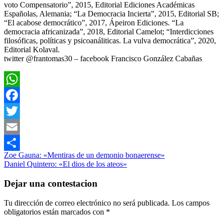
voto Compensatorio”, 2015, Editorial Ediciones Académicas
Españolas, Alemania; “La Democracia Incierta”, 2015, Editorial SB;
“El acabose democrático”, 2017, Ápeiron Ediciones. “La
democracia africanizada”, 2018, Editorial Camelot; “Interdicciones
filosóficas, políticas y psicoanáliticas. La vulva democrática”, 2020,
Editorial Kolaval.
twitter @frantomas30 – facebook Francisco González Cabañas
WhatsApp
Facebook
Twitter
Email
Navegación
Entrada
Literatura
Zoe Gauna: «Mentiras de un demonio bonaerense»
Compartir
anterior:
Siguiente
Prosa
Daniel Quintero: «El dios de los ateos»
de
entrada:
entradas
Dejar una contestacion
Tu dirección de correo electrónico no será publicada.
Los campos
obligatorios están marcados con
*