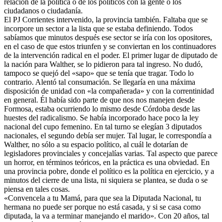
relación de la política o de los políticos con la gente o los
ciudadanos o ciudadanía.
El PJ Corrientes intervenido, la provincia también. Faltaba que se
incorpore un sector a la lista que se estaba definiendo. Todos
sabíamos que minutos después ese sector se iría con los opositores,
en el caso de que estos triunfen y se conviertan en los continuadores
de la intervención radical en el poder. El primer lugar de diputado de
la nación para Walther, se lo pidieron para tal ingreso. No dudó,
tampoco se quejó del «sapo» que se tenía que tragar. Todo lo
contrario. Alentó tal consumación. Se llegaría en una máxima
disposición de unidad con «la compañerada» y con la correntinidad
en general. Él había sido parte de que nos nos manejen desde
Formosa, estaba ocurriendo lo mismo desde Córdoba desde las
huestes del radicalismo. Se había incorporado hace poco la ley
nacional del cupo femenino. En tal turno se elegían 3 diputados
nacionales, el segundo debía ser mujer. Tal lugar, le correspondía a
Walther, no sólo a su espacio político, al cuál le dotarían de
legisladores provinciales y concejalías varias. Tal aspecto que parece
un horror, en términos teóricos, en la práctica es una obviedad. En
una provincia pobre, donde el político es la política en ejercicio, y a
minutos del cierre de una lista, ni siquiera se plantea, se duda o se
piensa en tales cosas.
«Convencela a tu Mamá, para que sea la Diputada Nacional, tu
hermana no puede ser porque no está casada, y si se casa como
diputada, la va a terminar manejando el marido». Con 20 años, tal