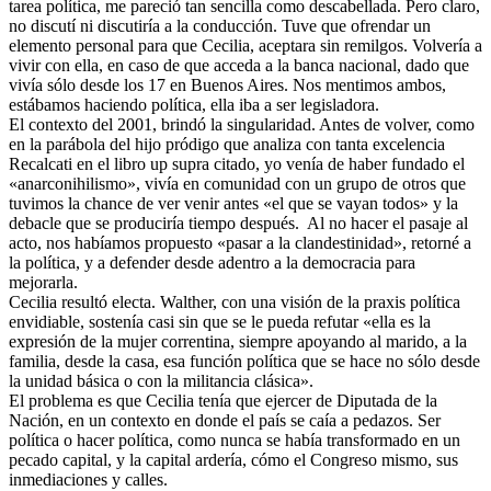
tarea política, me pareció tan sencilla como descabellada. Pero claro,
no discutí ni discutiría a la conducción. Tuve que ofrendar un
elemento personal para que Cecilia, aceptara sin remilgos. Volvería a
vivir con ella, en caso de que acceda a la banca nacional, dado que
vivía sólo desde los 17 en Buenos Aires. Nos mentimos ambos,
estábamos haciendo política, ella iba a ser legisladora.
El contexto del 2001, brindó la singularidad. Antes de volver, como
en la parábola del hijo pródigo que analiza con tanta excelencia
Recalcati en el libro up supra citado, yo venía de haber fundado el
«anarconihilismo», vivía en comunidad con un grupo de otros que
tuvimos la chance de ver venir antes «el que se vayan todos» y la
debacle que se produciría tiempo después. Al no hacer el pasaje al
acto, nos habíamos propuesto «pasar a la clandestinidad», retorné a
la política, y a defender desde adentro a la democracia para
mejorarla.
Cecilia resultó electa. Walther, con una visión de la praxis política
envidiable, sostenía casi sin que se le pueda refutar «ella es la
expresión de la mujer correntina, siempre apoyando al marido, a la
familia, desde la casa, esa función política que se hace no sólo desde
la unidad básica o con la militancia clásica».
El problema es que Cecilia tenía que ejercer de Diputada de la
Nación, en un contexto en donde el país se caía a pedazos. Ser
política o hacer política, como nunca se había transformado en un
pecado capital, y la capital ardería, cómo el Congreso mismo, sus
inmediaciones y calles.