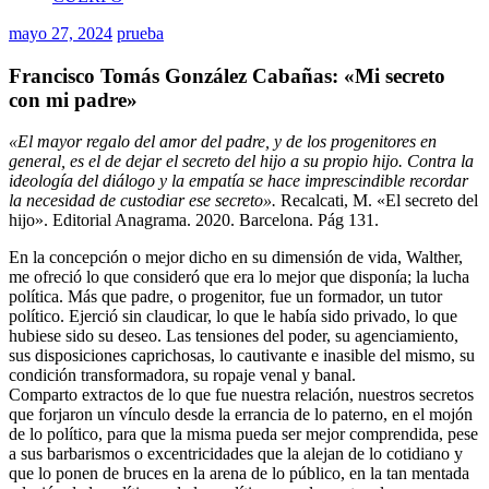
mayo 27, 2024
prueba
Francisco Tomás González Cabañas: «Mi secreto
con mi padre»
«El mayor regalo del amor del padre, y de los progenitores en
general, es el de dejar el secreto del hijo a su propio hijo. Contra la
ideología del diálogo y la empatía se hace imprescindible recordar
la necesidad de custodiar ese secreto».
Recalcati, M. «El secreto del
hijo». Editorial Anagrama. 2020. Barcelona. Pág 131.
En la concepción o mejor dicho en su dimensión de vida, Walther,
me ofreció lo que consideró que era lo mejor que disponía; la lucha
política. Más que padre, o progenitor, fue un formador, un tutor
político. Ejerció sin claudicar, lo que le había sido privado, lo que
hubiese sido su deseo. Las tensiones del poder, su agenciamiento,
sus disposiciones caprichosas, lo cautivante e inasible del mismo, su
condición transformadora, su ropaje venal y banal.
Comparto extractos de lo que fue nuestra relación, nuestros secretos
que forjaron un vínculo desde la errancia de lo paterno, en el mojón
de lo político, para que la misma pueda ser mejor comprendida, pese
a sus barbarismos o excentricidades que la alejan de lo cotidiano y
que lo ponen de bruces en la arena de lo público, en la tan mentada