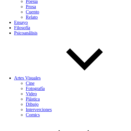
Poesía
Prosa
Cuento
Relato
Ensayo
Filosofía
Psicoanálisis
Artes Visuales
Cine
Fotografía
Video
Plástica
Dibujo
Interverciones
Comics