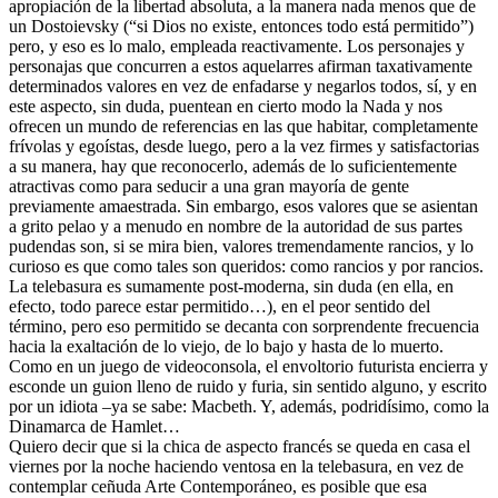
apropiación de la libertad absoluta, a la manera nada menos que de
un Dostoievsky (“si Dios no existe, entonces todo está permitido”)
pero, y eso es lo malo, empleada reactivamente. Los personajes y
personajas que concurren a estos aquelarres afirman taxativamente
determinados valores en vez de enfadarse y negarlos todos, sí, y en
este aspecto, sin duda, puentean en cierto modo la Nada y nos
ofrecen un mundo de referencias en las que habitar, completamente
frívolas y egoístas, desde luego, pero a la vez firmes y satisfactorias
a su manera, hay que reconocerlo, además de lo suficientemente
atractivas como para seducir a una gran mayoría de gente
previamente amaestrada. Sin embargo, esos valores que se asientan
a grito pelao y a menudo en nombre de la autoridad de sus partes
pudendas son, si se mira bien, valores tremendamente rancios, y lo
curioso es que como tales son queridos: como rancios y por rancios.
La telebasura es sumamente post-moderna, sin duda (en ella, en
efecto, todo parece estar permitido…), en el peor sentido del
término, pero eso permitido se decanta con sorprendente frecuencia
hacia la exaltación de lo viejo, de lo bajo y hasta de lo muerto.
Como en un juego de videoconsola, el envoltorio futurista encierra y
esconde un guion lleno de ruido y furia, sin sentido alguno, y escrito
por un idiota –ya se sabe: Macbeth. Y, además, podridísimo, como la
Dinamarca de Hamlet…
Quiero decir que si la chica de aspecto francés se queda en casa el
viernes por la noche haciendo ventosa en la telebasura, en vez de
contemplar ceñuda Arte Contemporáneo, es posible que esa