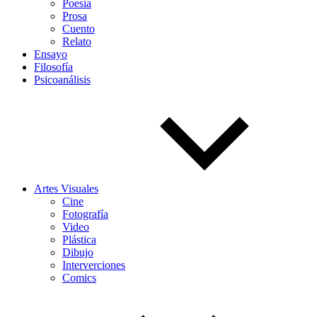
Poesía
Prosa
Cuento
Relato
Ensayo
Filosofía
Psicoanálisis
Artes Visuales
Cine
Fotografía
Video
Plástica
Dibujo
Interverciones
Comics