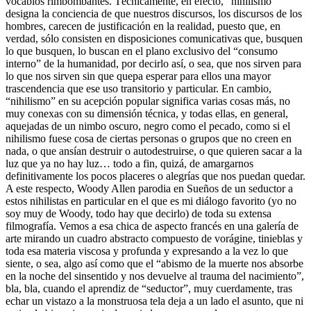
vocablos rimbombantes. Técnicamente, en efecto, “nihilismo”
designa la conciencia de que nuestros discursos, los discursos de los
hombres, carecen de justificación en la realidad, puesto que, en
verdad, sólo consisten en disposiciones comunicativas que, busquen
lo que busquen, lo buscan en el plano exclusivo del “consumo
interno” de la humanidad, por decirlo así, o sea, que nos sirven para
lo que nos sirven sin que quepa esperar para ellos una mayor
trascendencia que ese uso transitorio y particular. En cambio,
“nihilismo” en su acepción popular significa varias cosas más, no
muy conexas con su dimensión técnica, y todas ellas, en general,
aquejadas de un nimbo oscuro, negro como el pecado, como si el
nihilismo fuese cosa de ciertas personas o grupos que no creen en
nada, o que ansían destruir o autodestruirse, o que quieren sacar a la
luz que ya no hay luz… todo a fin, quizá, de amargarnos
definitivamente los pocos placeres o alegrías que nos puedan quedar.
A este respecto, Woody Allen parodia en Sueños de un seductor a
estos nihilistas en particular en el que es mi diálogo favorito (yo no
soy muy de Woody, todo hay que decirlo) de toda su extensa
filmografía. Vemos a esa chica de aspecto francés en una galería de
arte mirando un cuadro abstracto compuesto de vorágine, tinieblas y
toda esa materia viscosa y profunda y expresando a la vez lo que
siente, o sea, algo así como que el “abismo de la muerte nos absorbe
en la noche del sinsentido y nos devuelve al trauma del nacimiento”,
bla, bla, cuando el aprendiz de “seductor”, muy cuerdamente, tras
echar un vistazo a la monstruosa tela deja a un lado el asunto, que ni