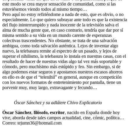
este modo se crea mayor sensación de comunidad, como si las
estuviésemos viendo todos al mismo tiempo…
Pero aquí no estoy refiriéndome a nada de esto, que es obvio, o no
especialmente. Lo que quiero subrayar ante todo es que la existencia
del flujo ininterrumpido y nada inocente de la televisión salva el
alma de mucha gente que, en caso contrario, tendría que dar por sí
misma sentido a su vida en un mundo carente de esperanzas
colectivas trascendentes. No obstante, se trata de una salvación
ambigua, como toda salvación auténtica. Lejos de inventar algo
nuevo, la telebasura remite al espectro de un pasado, y lejos de
superar el nihilismo, la telebasura lo instala en nuestras casas, con el
resultado de hacer de nuestras vidas algo tal vez más soportable y
cómodo, pero muchísimo más estúpido y feo. Sin embargo, si de
algo podemos estar seguros y apostarnos nuestros escasos ahorros
en ello es de que el “telenihil” en general, aunque en competición
con los nuevos formatos de entretenimiento por pantalla, tiene un
porvenir muy, muy largo, extravagante y fecundo…
Óscar Sánchez y su adlátere Chivo Explicatorio
Óscar Sánchez
,
filósofo, escritor
, nacido en España donde hoy
vive, aborda desde tales campos actualidad, cine, cómic, política…
Correo: tejumn36@hotmail.com