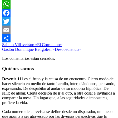
WhatsApp
Facebook
Twitter
Email
Navegación
Entrada
Filosofía
Sabino Villaveirán: «El Correntino»
Compartir
anterior:
Siguiente
Gastón Dominique Bengolea: «Desobediencia»
de
entrada:
Los comentarios están cerrados.
entradas
Quiénes somos
Devenir 111
es el fruto y la causa de un encuentro. Cierto modo de
hacer silencio en medio de tanto barullo, interpelándonos, pensando,
expresando. De despabilar al andar de su modorra hipnótica. De
salir; de alojar. Cierta decisión de ir al otro, a otra cosa; e invitarlos a
compartir la mesa. Un lugar que, a las seguridades e imposturas,
prefiere la vida.
Cada número de la revista se define desde un disparador, un hueco
que apunta a ser atravesado por las diversas perspectivas que la