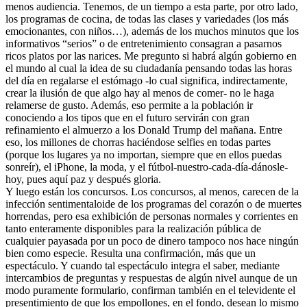
menos audiencia. Tenemos, de un tiempo a esta parte, por otro lado,
los programas de cocina, de todas las clases y variedades (los más
emocionantes, con niños…), además de los muchos minutos que los
informativos “serios” o de entretenimiento consagran a pasarnos
ricos platos por las narices. Me pregunto si habrá algún gobierno en
el mundo al cual la idea de su ciudadanía pensando todas las horas
del día en regalarse el estómago -lo cual significa, indirectamente,
crear la ilusión de que algo hay al menos de comer- no le haga
relamerse de gusto. Además, eso permite a la población ir
conociendo a los tipos que en el futuro servirán con gran
refinamiento el almuerzo a los Donald Trump del mañana. Entre
eso, los millones de chorras haciéndose selfies en todas partes
(porque los lugares ya no importan, siempre que en ellos puedas
sonreír), el iPhone, la moda, y el fútbol-nuestro-cada-día-dánosle-
hoy, pues aquí paz y después gloria.
Y luego están los concursos. Los concursos, al menos, carecen de la
infección sentimentaloide de los programas del corazón o de muertes
horrendas, pero esa exhibición de personas normales y corrientes en
tanto enteramente disponibles para la realización pública de
cualquier payasada por un poco de dinero tampoco nos hace ningún
bien como especie. Resulta una confirmación, más que un
espectáculo. Y cuando tal espectáculo integra el saber, mediante
intercambios de preguntas y respuestas de algún nivel aunque de un
modo puramente formulario, confirman también en el televidente el
presentimiento de que los empollones, en el fondo, desean lo mismo