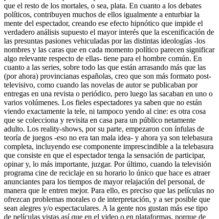
que el resto de los mortales, o sea, plata. En cuanto a los debates
políticos, contribuyen muchos de ellos igualmente a enturbiar la
mente del espectador, creando ese efecto hipnótico que impide el
verdadero análisis supuesto el mayor interés que la escenificación de
las presuntas pasiones vehiculadas por las distintas ideologías -los
nombres y las caras que en cada momento político parecen significar
algo relevante respecto de ellas- tiene para el hombre común. En
cuanto a las series, sobre todo las que están arrasando más que las
(por ahora) provincianas españolas, creo que son más formato post-
televisivo, como cuando las novelas de autor se publicaban por
entregas en una revista o periódico, pero luego las sacaban en uno o
varios volúmenes. Los fieles espectadores ya saben que no están
viendo exactamente la tele, ni tampoco yendo al cine: es otra cosa
que se colecciona y revisita en casa para un público netamente
adulto. Los reality-shows, por su parte, empezaron con ínfulas de
teoría de juegos -eso no era tan mala idea- y ahora ya son telebasura
completa, incluyendo ese componente imprescindible a la telebasura
que consiste en que el espectador tenga la sensación de participar,
opinar y, lo más importante, juzgar. Por último, cuando la televisión
programa cine de reciclaje en su horario lo único que hace es atraer
anunciantes para los tiempos de mayor relajación del personal, de
manera que le entren mejor. Para ello, es preciso que las películas no
ofrezcan problemas morales o de interpretación, y a ser posible que
sean alegres y/o espectaculares. A la gente nos gustan más ese tipo
de películas vistas así que en el video o en plataformas, porque de