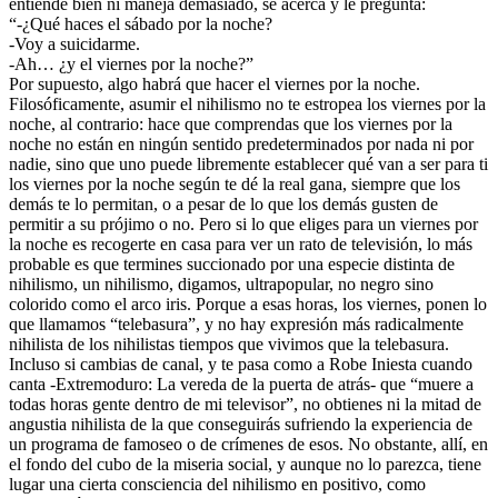
entiende bien ni maneja demasiado, se acerca y le pregunta:
“-¿Qué haces el sábado por la noche?
-Voy a suicidarme.
-Ah… ¿y el viernes por la noche?”
Por supuesto, algo habrá que hacer el viernes por la noche.
Filosóficamente, asumir el nihilismo no te estropea los viernes por la
noche, al contrario: hace que comprendas que los viernes por la
noche no están en ningún sentido predeterminados por nada ni por
nadie, sino que uno puede libremente establecer qué van a ser para ti
los viernes por la noche según te dé la real gana, siempre que los
demás te lo permitan, o a pesar de lo que los demás gusten de
permitir a su prójimo o no. Pero si lo que eliges para un viernes por
la noche es recogerte en casa para ver un rato de televisión, lo más
probable es que termines succionado por una especie distinta de
nihilismo, un nihilismo, digamos, ultrapopular, no negro sino
colorido como el arco iris. Porque a esas horas, los viernes, ponen lo
que llamamos “telebasura”, y no hay expresión más radicalmente
nihilista de los nihilistas tiempos que vivimos que la telebasura.
Incluso si cambias de canal, y te pasa como a Robe Iniesta cuando
canta -Extremoduro: La vereda de la puerta de atrás- que “muere a
todas horas gente dentro de mi televisor”, no obtienes ni la mitad de
angustia nihilista de la que conseguirás sufriendo la experiencia de
un programa de famoseo o de crímenes de esos. No obstante, allí, en
el fondo del cubo de la miseria social, y aunque no lo parezca, tiene
lugar una cierta consciencia del nihilismo en positivo, como