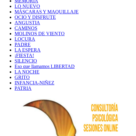
MEMORIA
LO NUEVO
MÁSCARAS Y MAQUILLAJE
OCIO Y DISFRUTE
ANGUSTIA
CAMINOS
MOLINOS DE VIENTO
LOCURA
PADRE
LA ESPERA
¡FIESTA!
SILENCIO
Eso que llamamos LIBERTAD
LA NOCHE
GRITO
INFANCIA-NIÑEZ
PATRIA