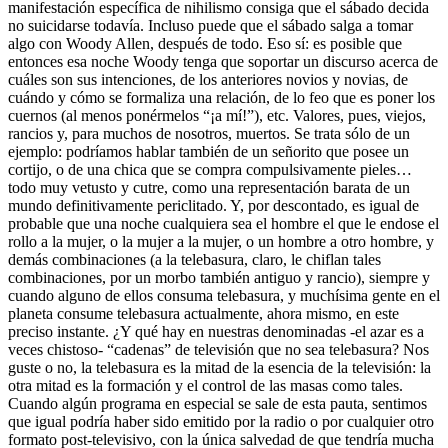
manifestación específica de nihilismo consiga que el sábado decida
no suicidarse todavía. Incluso puede que el sábado salga a tomar
algo con Woody Allen, después de todo. Eso sí: es posible que
entonces esa noche Woody tenga que soportar un discurso acerca de
cuáles son sus intenciones, de los anteriores novios y novias, de
cuándo y cómo se formaliza una relación, de lo feo que es poner los
cuernos (al menos ponérmelos “¡a mí!”), etc. Valores, pues, viejos,
rancios y, para muchos de nosotros, muertos. Se trata sólo de un
ejemplo: podríamos hablar también de un señorito que posee un
cortijo, o de una chica que se compra compulsivamente pieles…
todo muy vetusto y cutre, como una representación barata de un
mundo definitivamente periclitado. Y, por descontado, es igual de
probable que una noche cualquiera sea el hombre el que le endose el
rollo a la mujer, o la mujer a la mujer, o un hombre a otro hombre, y
demás combinaciones (a la telebasura, claro, le chiflan tales
combinaciones, por un morbo también antiguo y rancio), siempre y
cuando alguno de ellos consuma telebasura, y muchísima gente en el
planeta consume telebasura actualmente, ahora mismo, en este
preciso instante. ¿Y qué hay en nuestras denominadas -el azar es a
veces chistoso- “cadenas” de televisión que no sea telebasura? Nos
guste o no, la telebasura es la mitad de la esencia de la televisión: la
otra mitad es la formación y el control de las masas como tales.
Cuando algún programa en especial se sale de esta pauta, sentimos
que igual podría haber sido emitido por la radio o por cualquier otro
formato post-televisivo, con la única salvedad de que tendría mucha