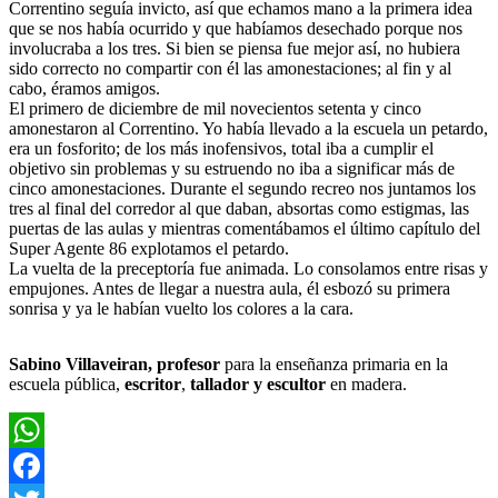
Correntino seguía invicto, así que echamos mano a la primera idea
que se nos había ocurrido y que habíamos desechado porque nos
involucraba a los tres. Si bien se piensa fue mejor así, no hubiera
sido correcto no compartir con él las amonestaciones; al fin y al
cabo, éramos amigos.
El primero de diciembre de mil novecientos setenta y cinco
amonestaron al Correntino. Yo había llevado a la escuela un petardo,
era un fosforito; de los más inofensivos, total iba a cumplir el
objetivo sin problemas y su estruendo no iba a significar más de
cinco amonestaciones. Durante el segundo recreo nos juntamos los
tres al final del corredor al que daban, absortas como estigmas, las
puertas de las aulas y mientras comentábamos el último capítulo del
Super Agente 86 explotamos el petardo.
La vuelta de la preceptoría fue animada. Lo consolamos entre risas y
empujones. Antes de llegar a nuestra aula, él esbozó su primera
sonrisa y ya le habían vuelto los colores a la cara.
Sabino Villaveiran, profesor
para la enseñanza primaria en la
escuela pública,
escritor
,
tallador y escultor
en madera.
WhatsApp