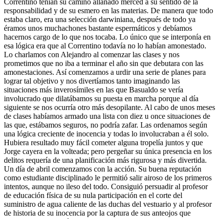
Correntino tenían su camino allanado merced a su sentido de la
responsabilidad y de su esmero en las materias. De manera que todo
estaba claro, era una selección darwiniana, después de todo ya
éramos unos muchachones bastante espermáticos y debíamos
hacernos cargo de lo que nos tocaba. Lo único que se interponía en
esa lógica era que al Correntino todavía no lo habían amonestado.
Lo charlamos con Alejandro al comenzar las clases y nos
prometimos que no iba a terminar el año sin que debutara con las
amonestaciones. Así comenzamos a urdir una serie de planes para
lograr tal objetivo y nos divertíamos tanto imaginando las
situaciones más inverosímiles en las que Basualdo se vería
involucrado que dilatábamos su puesta en marcha porque al día
siguiente se nos ocurría otro más desopilante. Al cabo de unos meses
de clases habíamos armado una lista con diez u once situaciones de
las que, estábamos seguros, no podría zafar. Las ordenamos según
una lógica creciente de inocencia y todas lo involucraban a él solo.
Hubiera resultado muy fácil cometer alguna tropelía juntos y que
Jorge cayera en la volteada; pero pergeñar su única presencia en los
delitos requería de una planificación más rigurosa y más divertida.
Un día de abril comenzamos con la acción. Su buena reputación
como estudiante disciplinado le permitió salir airoso de los primeros
intentos, aunque no ileso del todo. Consiguió persuadir al profesor
de educación física de su nula participación en el corte del
suministro de agua caliente de las duchas del vestuario y al profesor
de historia de su inocencia por la captura de sus anteojos que