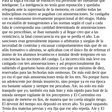
Para la lógica escolar de entonces era preferible ser obediente que
inteligente. La inteligencia no tenía gran reputación y quedaba
relegada ante la supremacía de la memoria; en cambio todas las
indisciplinas escolares se pagaban con amonestaciones. Se castigaba
con un entusiasmo inversamente proporcional al del elogio. Había
un escalafón de transgresiones a las normas según el cual a cada
falta le correspondía una cantidad determinada de amonestaciones
que no prescribían, se iban sumando y al llegar creo que a las
veinticinco, la fatal consecuencia era que se perdía el año. Las
sanciones eran generalmente injustas o arbitrarias y surgían de la
necesidad de controlar y encausar comportamientos más que de un
afán formativo o altruista, se aplicaban con el único fin de refrenar el
ánimo de los alumnos levantiscos e instalar desde temprano en sus
conciencias las nociones del castigo. La incorrección más leve era
castigada con tres amonestaciones y así proporcionalmente iba
subiendo el guarismo hasta alcanzar creo que un máximo de diez,
reservadas para las fechorías más ominosas. De más está decir que
yo era el que más amonestaciones tenía de los tres. No porque fuera
un adolescente por demás insurrecto, sino porque ya en esa época
era bastante salame y siempre me pescaban. Ale, no solo era más
tranquilo que yo, también era más listo y más rápido para huir de la
mirada siempre vigilante de los preceptores y El Correntino era
incapaz de meterse en líos, de manera que no corría ningún riesgo.
El devenir del tiempo nos depositó en tercer año. Yo pasé raspando.
Tenía dos materias previas y era fija que ese año repetía. Ale y El