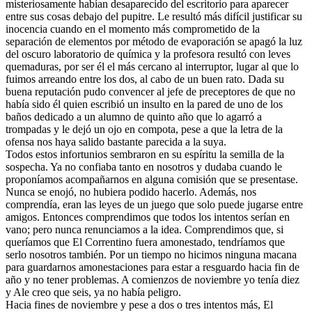
misteriosamente habían desaparecido del escritorio para aparecer
entre sus cosas debajo del pupitre. Le resultó más difícil justificar su
inocencia cuando en el momento más comprometido de la
separación de elementos por método de evaporación se apagó la luz
del oscuro laboratorio de química y la profesora resultó con leves
quemaduras, por ser él el más cercano al interruptor, lugar al que lo
fuimos arreando entre los dos, al cabo de un buen rato. Dada su
buena reputación pudo convencer al jefe de preceptores de que no
había sido él quien escribió un insulto en la pared de uno de los
baños dedicado a un alumno de quinto año que lo agarró a
trompadas y le dejó un ojo en compota, pese a que la letra de la
ofensa nos haya salido bastante parecida a la suya.
Todos estos infortunios sembraron en su espíritu la semilla de la
sospecha. Ya no confiaba tanto en nosotros y dudaba cuando le
proponíamos acompañarnos en alguna comisión que se presentase.
Nunca se enojó, no hubiera podido hacerlo. Además, nos
comprendía, eran las leyes de un juego que solo puede jugarse entre
amigos. Entonces comprendimos que todos los intentos serían en
vano; pero nunca renunciamos a la idea. Comprendimos que, si
queríamos que El Correntino fuera amonestado, tendríamos que
serlo nosotros también. Por un tiempo no hicimos ninguna macana
para guardarnos amonestaciones para estar a resguardo hacia fin de
año y no tener problemas. A comienzos de noviembre yo tenía diez
y Ale creo que seis, ya no había peligro.
Hacia fines de noviembre y pese a dos o tres intentos más, El