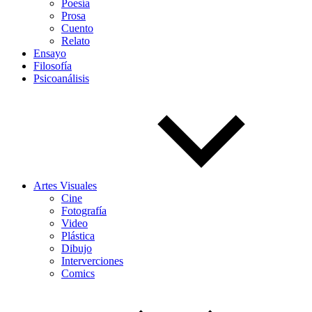
Poesía
Prosa
Cuento
Relato
Ensayo
Filosofía
Psicoanálisis
Artes Visuales
Cine
Fotografía
Video
Plástica
Dibujo
Interverciones
Comics