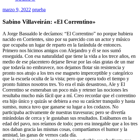
marzo 9, 2022
prueba
Sabino Villaveirán: «El Correntino»
A Jorge Basualdo le decíamos: “El Correntino” no porque hubiera
nacido en Corrientes, sino por su parecido con un actor y músico
que ocupaba un lugar de reparto en la farándula de entonces.
Primero nos hicimos amigos con Alejandro y él se nos sumó
enseguida. Con esa naturalidad que tiene la vida a los trece años, en
medio de ese placentero dejarse llevar por las olas gratas de un mar
que todavía no embravece, nos dejamos flotar sin resistencia y
pronto nos atrajo a los tres ese magneto imperceptible y categórico
que la escuela oculta de la vista; pero que opera todo el tiempo y
pronto fuimos nosotros tres. Yo era el más desastroso, Ale y El
Correntino se esmeraban un poco más y retener las nociones les
resultaba mucho más fácil que a mí. Creo recordar que el correntino
era hijo único y quizás se debiera a eso su carácter tranquilo y hasta
sumiso, nunca tuvo que ganarse su lugar a los codazos. No
participaba activamente de nuestras travesuras; pero se divertía
mirándolas de cerca y le gustaban sus resultados. Estábamos en la
edad del pavo, nos reíamos de todo; pero era innegable que a los tres
nos daban gracia las mismas cosas, compartíamos el humor y la
amistad, las ganas de vernos cada día.