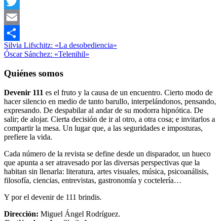
Facebook
Twitter
Email
Navegación
Entrada
Literatura
Silvia Lifschitz: «La desobediencia»
Compartir
anterior:
Siguiente
Relato
Óscar Sánchez: «Telenihil»
de
entrada:
entradas
Quiénes somos
Devenir 111
es el fruto y la causa de un encuentro. Cierto modo de
hacer silencio en medio de tanto barullo, interpelándonos, pensando,
expresando. De despabilar al andar de su modorra hipnótica. De
salir; de alojar. Cierta decisión de ir al otro, a otra cosa; e invitarlos a
compartir la mesa. Un lugar que, a las seguridades e imposturas,
prefiere la vida.
Cada número de la revista se define desde un disparador, un hueco
que apunta a ser atravesado por las diversas perspectivas que la
habitan sin llenarla: literatura, artes visuales, música, psicoanálisis,
filosofía, ciencias, entrevistas, gastronomía y coctelería…
Y por el devenir de 111 brindis.
Dirección:
Miguel Ángel Rodríguez.