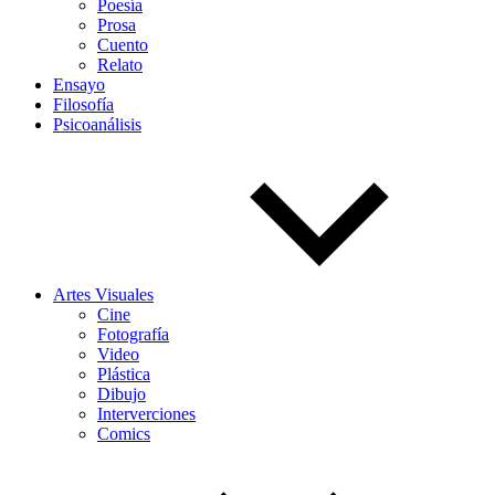
Poesía
Prosa
Cuento
Relato
Ensayo
Filosofía
Psicoanálisis
Artes Visuales
Cine
Fotografía
Video
Plástica
Dibujo
Interverciones
Comics