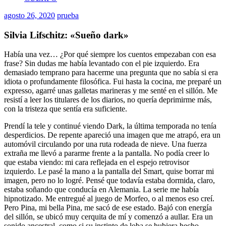
agosto 26, 2020
prueba
Silvia Lifschitz: «Sueño dark»
Había una vez… ¿Por qué siempre los cuentos empezaban con esa
frase? Sin dudas me había levantado con el pie izquierdo. Era
demasiado temprano para hacerme una pregunta que no sabía si era
idiota o profundamente filosófica. Fui hasta la cocina, me preparé un
expresso, agarré unas galletas marineras y me senté en el sillón. Me
resistí a leer los titulares de los diarios, no quería deprimirme más,
con la tristeza que sentía era suficiente.
Prendí la tele y continué viendo Dark, la última temporada no tenía
desperdicios. De repente apareció una imagen que me atrapó, era un
automóvil circulando por una ruta rodeada de nieve. Una fuerza
extraña me llevó a pararme frente a la pantalla. No podía creer lo
que estaba viendo: mi cara reflejada en el espejo retrovisor
izquierdo. Le pasé la mano a la pantalla del Smart, quise borrar mi
imagen, pero no lo logré. Pensé que todavía estaba dormida, claro,
estaba soñando que conducía en Alemania. La serie me había
hipnotizado. Me entregué al juego de Morfeo, o al menos eso creí.
Pero Pina, mi bella Pina, me sacó de ese estado. Bajó con energía
del sillón, se ubicó muy cerquita de mí y comenzó a aullar. Era un
sonido ancestral, como si su instinto de loba se hubiera hecho