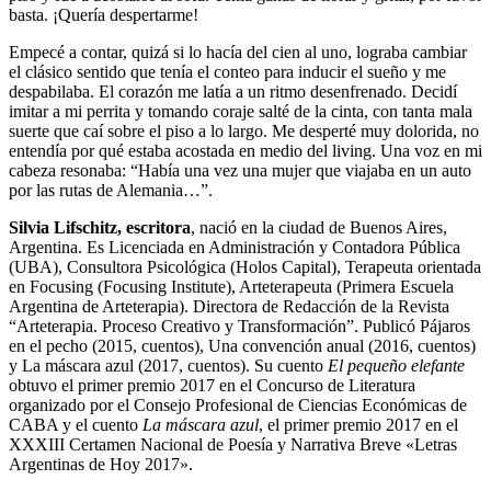
basta. ¡Quería despertarme!
Empecé a contar, quizá si lo hacía del cien al uno, lograba cambiar
el clásico sentido que tenía el conteo para inducir el sueño y me
despabilaba. El corazón me latía a un ritmo desenfrenado. Decidí
imitar a mi perrita y tomando coraje salté de la cinta, con tanta mala
suerte que caí sobre el piso a lo largo. Me desperté muy dolorida, no
entendía por qué estaba acostada en medio del living. Una voz en mi
cabeza resonaba: “Había una vez una mujer que viajaba en un auto
por las rutas de Alemania…”.
Silvia Lifschitz, escritora
, nació en la ciudad de Buenos Aires,
Argentina. Es Licenciada en Administración y Contadora Pública
(UBA), Consultora Psicológica (Holos Capital), Terapeuta orientada
en Focusing (Focusing Institute), Arteterapeuta (Primera Escuela
Argentina de Arteterapia). Directora de Redacción de la Revista
“Arteterapia. Proceso Creativo y Transformación”. Publicó Pájaros
en el pecho (2015, cuentos), Una convención anual (2016, cuentos)
y La máscara azul (2017, cuentos). Su cuento
El pequeño elefante
obtuvo el primer premio 2017 en el Concurso de Literatura
organizado por el Consejo Profesional de Ciencias Económicas de
CABA y el cuento
La máscara azul
, el primer premio 2017 en el
XXXIII Certamen Nacional de Poesía y Narrativa Breve «Letras
Argentinas de Hoy 2017».