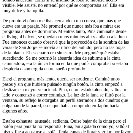
visible. Me asusté, no entendí por qué se comportaba así. Ella era
muy dulce y tranquila.
De pronto vi cómo me iba acercando a una cueva, que más que
cueva era un pasaje. Me prometí que nunca más iba a mirar ese
programa antes de dormirme. Mientras tanto, Pina caminaba desde
el living al balcón, se quedaba unos minutos ahí y aullaba a la luna.
Fue entonces cuando observé que la proyección de la sombra de las
varas de San Jorge se movía al ritmo del aullido, pero no las hojas
de la planta. El escenario era siniestro. Me pregunté qué estaba
sucediendo. Se me ocurrió la absurda idea de subirme a la cinta
caminadora, era la única forma en la que podía comprobar si estaba
despierta o sumergida en un sueño profundo.
Elegí el programa más lento, quería ser prudente. Caminé unos
pasos y sin que hubiera pulsado ningún botón, la cinta empezó a
deslizarse a mayor velocidad. Pina, en un estado alocado, salto a mi
lado y comenzó a correr conmigo. La luz de la luna se filtró por la
ventana, su reflejo le otorgaba un perfil aterrador a dos cuadros que
colgaban de la pared, esos que había comprado en Japón hacía
algunos años.
Estaba exhausta, asustada, sedienta. Quise bajar de la cinta pero el
botón para pararla no respondía. Pina, tan agotada como yo, saltó al
piso y fue a acostarse al sofá. Tenía ganas de llorar y gritar, por favor