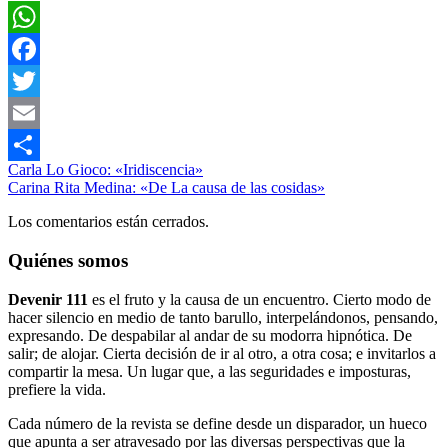
WhatsApp
Facebook
Twitter
Email
Navegación
Entrada
Cuento
cuento
Carla Lo Gioco: «Iridiscencia»
devenir111
Silvia
Compartir
anterior:
Siguiente
Literatura
Lifschitz
Carina Rita Medina: «De La causa de las cosidas»
sueño
de
entrada:
dark
Sueños
Los comentarios están cerrados.
entradas
Quiénes somos
Devenir 111
es el fruto y la causa de un encuentro. Cierto modo de
hacer silencio en medio de tanto barullo, interpelándonos, pensando,
expresando. De despabilar al andar de su modorra hipnótica. De
salir; de alojar. Cierta decisión de ir al otro, a otra cosa; e invitarlos a
compartir la mesa. Un lugar que, a las seguridades e imposturas,
prefiere la vida.
Cada número de la revista se define desde un disparador, un hueco
que apunta a ser atravesado por las diversas perspectivas que la